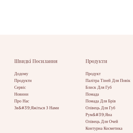
Швидкі Посилання
Продукти
Додому
Продукт
Продукти
Палітра Тіней Для Повік
Сервіс
Блиск Для Губ
Новини
Помада
Про Нас
Помада Для Брів
Зв&#39;яжіться З Нами
Олівець Для Губ
Рум&#39;яна
Олівець Для Очей
Контурна Косметика