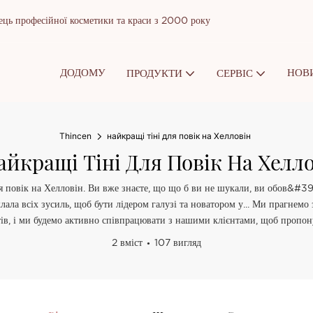
ць професійної косметики та краси з 2000 року
ДОДОМУ
НОВ
ПРОДУКТИ
СЕРВІС
Thincen
найкращі тіні для повік на Хелловін
йкращі Тіні Для Повік На Хелл
я повік на Хелловін. Ви вже знаєте, що що б ви не шукали, ви обов&#39;
 всіх зусиль, щоб бути лідером галузі та новатором у... Ми прагнемо з
тів, і ми будемо активно співпрацювати з нашими клієнтами, щоб пропон
2 вміст
107 вигляд