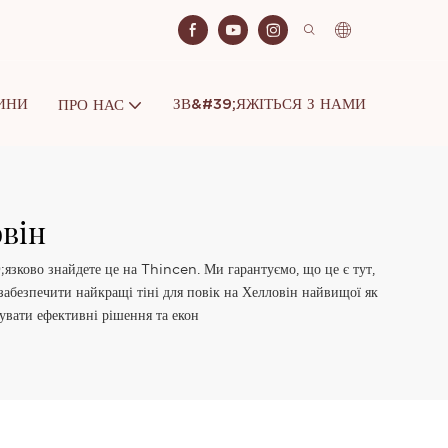
ИНИ
ЗВ&#39;ЯЖІТЬСЯ З НАМИ
ПРО НАС
овін
язково знайдете це на Thincen. Ми гарантуємо, що це є тут,
абезпечити найкращі тіні для повік на Хелловін найвищої як
увати ефективні рішення та екон