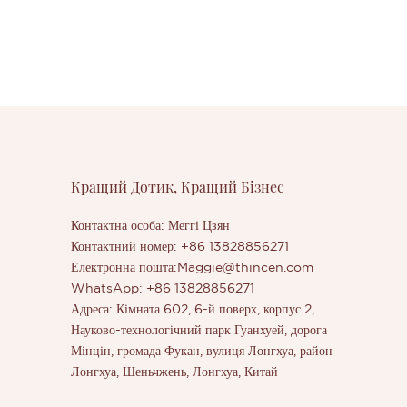
Кращий Дотик, Кращий Бізнес
Контактна особа: Меггі Цзян
Контактний номер: +86 13828856271
Електронна пошта:
Maggie@thincen.com
WhatsApp: +86 13828856271
Адреса: Кімната 602, 6-й поверх, корпус 2,
Науково-технологічний парк Гуанхуей, дорога
Мінцін, громада Фукан, вулиця Лонгхуа, район
Лонгхуа, Шеньчжень, Лонгхуа, Китай