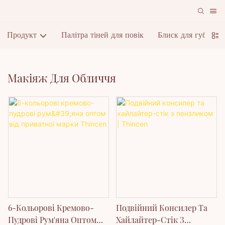
Продукт
Палітра тіней для повік
Блиск для губ
П
Макіяж Для Обличчя
6-Кольорові Кремово-
Подвійний Консилер Та
Пудрові Рум'яна Оптом
Хайлайтер-Стік З