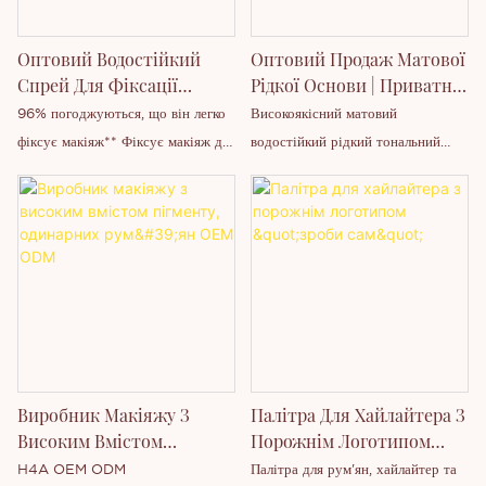
Оптовий Водостійкий
Оптовий Продаж Матової
Спрей Для Фіксації
Рідкої Основи | Приватна
Макіяжу Тривалого Дії
Торгова Марка
96% погоджуються, що він легко
Високоякісний матовий
фіксує макіяж** Фіксує макіяж до
водостійкий рідкий тональний
16 годин* З бездоганними
крем від приватної торгової марки
плівкоутворювачами + алое вера
OEM/ODM з м’якою та стійкою
Зволожуюча, водостійка формула
формулою, що виконує численні
Ніжний, підбадьорливий, свіжий +
функції, такі як стійкий,
квітковий аромат
водостійкий та стійкий до поту,
консилер з м’яким фокусом,
освітлення тону шкіри тощо.
Продукт упакований у прозору
квадратну скляну пляшку об’ємом
Виробник Макіяжу З
Палітра Для Хайлайтера З
15 мл та пропонує 12 відтінків, що
Високим Вмістом
Порожнім Логотипом
охоплюють повний спектр тонів
Пігменту, Одинарних
"зроби Сам"
H4A OEM ODM
Палітра для рум'ян, хайлайтер та
шкіри від світлої до темної, що