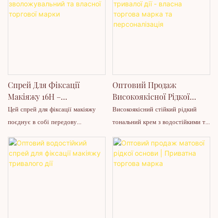
налаштування. Покращте свою
шкіри та глибокого зволоження
продуктів із тривалим контролем
пігментацію та моделює
лінійку косметики за допомогою
тіла. Легка формула поєднує
жирності та характеристиками
тривимірні контури обличчя,
налаштовуваних відтінків, стійких
освітлюючі блискучі пігменти з
нерозтікаючості пудрових
водостійка, стійка, веганська та не
формул та друкованих логотипів.
поживними оліями для створення
продуктів.
тестується на тваринах.
здорової сяючої шкіри без
жирного залишку.
Спрей Для Фіксації
Оптовий Продаж
Макіяжу 16H –
Високоякісної Рідкої
Водостійкий,
Основи Тривалої Дії -
Цей спрей для фіксації макіяжу
Високоякісний стійкий рідкий
Зволожувальний Та
Власна Торгова Марка Та
поєднує в собі передову
тональний крем з водостійкими та
Власної Торгової Марки
Персоналізація
технологію плівкоутворення з
повноцінними характеристиками
легким зволоженням,
покриття. Підтримка приватної
забезпечуючи м'який, сяючий
торгової марки, друку логотипів
фініш, який тримається до 16
та персоналізації OEM/ODM
годин.