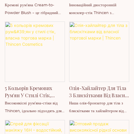
Від Приватної Марки
Пензликом | Thincen
Кремові рум'яна Cream-to-
Інноваційний двосторонній
Thincen
Powder Blush – це гібридний
консилер-стік Thincen з
продукт для макіяжу, який
вбудованим м'яким пензлем для
поєднує в собі подвійні
розтушовування – це хітовий
властивості крему та пудри.
багатофункціональний засіб для
Трансформація текстури: Верхня
макіяжу обличчя від світових
поверхня спочатку має гладку
косметичних брендів власних
кремову текстуру з чудовою
торгових марок. Подвійна головка
пластичністю; після контакту зі
«два в одному» поєднує в собі
шкірою та легкого
повноцінне покриття консилера та
розтушовування вода або олія
крем-хайлайтер для контурування,
5 Кольорів Кремових
Олія-Хайлайтер Для Тіла
поступово випаровуються, і
а також вбудований м'який
Рум'ян У Стилі Стік,
З Блискітками Від Власної
нарешті осідають, перетворюючи
пензлик для бездоганного
Власна Торгова Марка |
Торгової Марки | Thincen
Високоякісні рум'яна-стіки від
Наша олія-бронзатор для тіла з
м'який пудровий ефект макіяжу.
розтушовування без додаткових
Thincen Cosmetics
Thincen, ідеально підходять для
блискітками та хайлайтером від
Основні переваги: ​​Він поєднує
інструментів для макіяжу.
оптового продажу, продажу під
власної торгової марки
природне нанесення та легке
Кремова зволожуюча формула
власною торговою маркою та
розроблена для посилення сяйва
розтушовування кремових
маскує темні кола, сліди від акне,