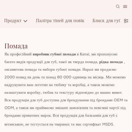
Продукт
Палітра тіней для повік
Блиск для губ
П
Помада
Як професійний
виробник губної помади
в Китаї, ми пропонуємо
багато видів продукції для губ, такої як тверда помада,
рідка помада
,
оксамитова помада та набори губної помади. Наразі ми продаємо
2000 помад на день та понад 60 000 одиниць на місяць. Ми можемо
надрукувати ваш логотип на тюбику та коробці, а також можемо
налаштувати коробку, тюбик та текстуру відповідно до ваших вимог.
Вся продукція для губ доступна для брендування під брендами OEM та
ODM, а також ми приймаємо змішані замовлення та невеликі партії під
брендами приватних марок. Вся продукція для бальзамів для губ є
веганською, не тестується на тваринах та має сертифікат MSDS.