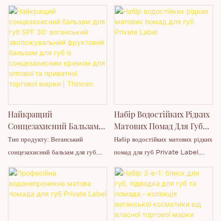
Найкращий
Набір Водостійких Рідких
Сонцезахисний Бальзам
Матових Помад Для Губ
Для Губ SPF 30:
Private Label
Тип продукту: Веганський
Набір водостійких матових рідких
Веганський
сонцезахисний бальзам для губ.
помад для губ Private Label.
Зволожувальний
SPF-рівень: SPF 30 / SPF 50.
Стандартна упаковка: безпечна
Фруктовий Бальзам Для
Смакові профілі: Фруктові
упаковка, кожен шматочок у
Губ Із Сонцезахисним
аромати на замовлення (ягідний,
герметичній паперовій коробці.
Кремом Для Оптової Та
м'ятний, кокосовий, ванільний).
Переваги: ​​зволожувальний,
Приватної Торгової
Упаковка: Стандартні тюбики,
живильний, довготривалий,
Марки | Thincen