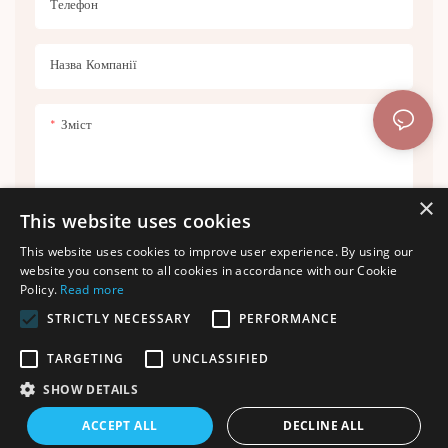
Телефон
Назва Компанії
Зміст
×
This website uses cookies
This website uses cookies to improve user experience. By using our
Надіслати Запит Зараз
website you consent to all cookies in accordance with our Cookie
Policy.
Read more
STRICTLY NECESSARY
PERFORMANCE
TARGETING
UNCLASSIFIED
SHOW DETAILS
Авторське право © 2025 Shenzhen Thincen Technology Co., Ltd. -
ACCEPT ALL
DECLINE ALL
www.thincen.com |
Карта сайту