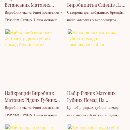
L1#82.3.4.5.6.7.8.
Веганських Матових
Виробництва Олівців Для
Рідких Губних Помад
Губної Помади - Thincen
Виробник екологічної косметики –
Створена для вибагливих брендів,
Thincen Group. Наша основна
наша компанія з виробництва
продукція включає: губну помаду,
олівців для губ Private Label
блиск для губ, олівець для губ,
поєднує в собі високоефективну
палетку тіней для повік, помаду
формулу з неперевершеною
для брів, олівець для очей,
індивідуальністю. Розроблений у
рум'яна, водостійку туш, консилер
вигляді кремового олівця для губ,
повного покриття, контурну
цей продукт є водостійким,
косметику, набір для макіяжу,
стійким та збагаченим
хайлайтер, тональний крем тощо.
мінеральними інгредієнтами для
Параметри продукту: 1. Модель:
забезпечення гладкого та
Найкращий Виробник
Набір Рідких Матових
L1#182.3.4.5.6.7.8.
зволожувального нанесення.
Матових Рідких Губних
Губних Помад На
Помад Private Label
Замовлення З 4 Шт.
Виробник екологічної косметики –
Це набір рідких губних помад,
Thincen Group. Наша основна
який містить 4 штуки в одній
продукція включає: губну помаду,
коробці. Рідка помада водостійка