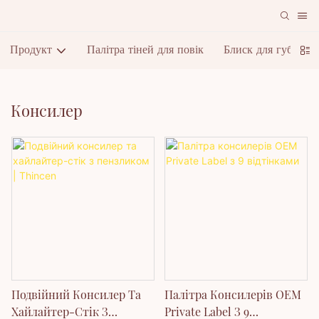
Продукт
Палітра тіней для повік
Блиск для губ
П
Консилер
Подвійний Консилер Та
Палітра Консилерів OEM
Хайлайтер-Стік З
Private Label З 9