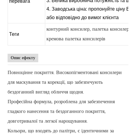
3. Велика виробнича потужність та шви
перевага
4. Заводська ціна: пропонуйте ціну EXW
або відповідно до вимог клієнта
контурний консилер, палетка консилерів в
Теги
кремова палетка консилерів
Опис ефекту
Повноцінне покриття. Високопігментовані консилери
для маскування та корекції, що забезпечують
бездоганний вигляд обличчя щодня.
Професійна формула, розроблена для забезпечення
гладкого нанесення та бездоганного покриття,
довготривалої та легкої нарощування.
Кольори, що входять до палітри, є ідентичними за