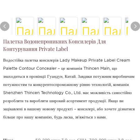
Палетка Водонепроникних Консилерів Для
Контурування Private Label
Водостійка палетка консилерів Lady Makeup Private Label Cream
Palette Contour Concealer – це компанія Thincen Main, що
знаходиться в провінції Гуандун, Китай. Завдяки потужним виробничим
потужностям та конкурентоспроможному рівню технологій, компанія
Shenzhen Thincen Technology Co., Ltd. має можливість самостійно
розробляти та виробляти широкий асортимент продукції. Якщо ви
зацікавлені в нашому новому продукті – консилері, або хочете дізнатися
більше про нашу компанію, будь ласка, зв'яжіться з нами.