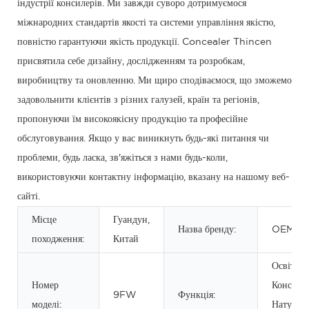
індустрії консилерів. Ми завжди суворо дотримуємося
міжнародних стандартів якості та системи управління якістю,
повністю гарантуючи якість продукції. Concealer Thincen
присвятила себе дизайну, дослідженням та розробкам,
виробництву та оновленню. Ми щиро сподіваємося, що зможемо
задовольнити клієнтів з різних галузей, країн та регіонів,
пропонуючи їм високоякісну продукцію та професійне
обслуговування. Якщо у вас виникнуть будь-які питання чи
проблеми, будь ласка, зв'яжіться з нами будь-коли,
використовуючи контактну інформацію, вказану на нашому веб-
сайті.
Місце
Гуандун,
Назва бренду:
OEM/O
походження:
Китай
Освітлен
Номер
Консилер
9FW
Функція:
моделі:
Натурал