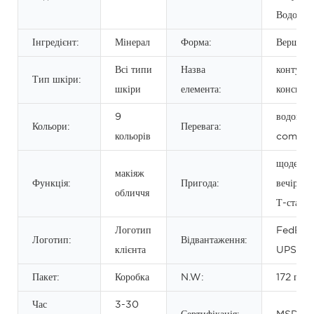
Водості
Інгредієнт:
Мінерал
Форма:
Вершки
Всі типи
Назва
контурн
Тип шкіри:
шкіри
елемента:
консиле
9
водонеп
Кольори:
Перевага:
кольорів
comcea
щоденни
макіяж
Функція:
Пригода:
вечірка, 
обличчя
Т-стадія
Логотип
FedEx 
Логотип:
Відвантаження:
клієнта
UPS TN
Пакет:
Коробка
N.W:
172 г
Час
3-30