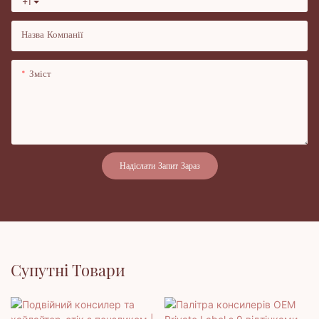
+1
Назва Компанії
Зміст
Надіслати Запит Зараз
Супутні Товари