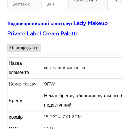
Сертифікація:
MSDS
доставки:
днів
Водонепроникний консилер Lady Makeup
Private Label Cream Palette
Опис продукту
Назва
контурний консилер
елемента
Номер товару
9FW
Немає бренду або
індивідуального
бре
Бренд
недоступний
розмір
15.3X14.7X1.2CM
G.W.
220 г