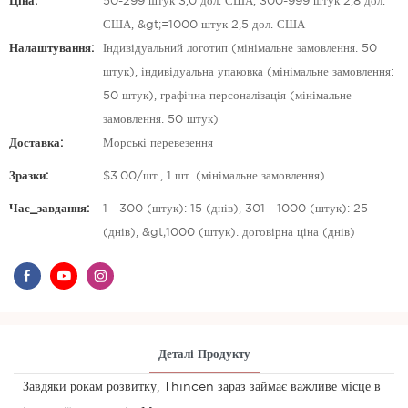
Ціна:
50-299 штук 3,0 дол. США, 300-999 штук 2,8 дол.
США, &gt;=1000 штук 2,5 дол. США
Налаштування:
Індивідуальний логотип (мінімальне замовлення: 50
штук), індивідуальна упаковка (мінімальне замовлення:
50 штук), графічна персоналізація (мінімальне
замовлення: 50 штук)
Доставка:
Морські перевезення
Зразки:
$3.00/шт., 1 шт. (мінімальне замовлення)
Час_завдання:
1 - 300 (штук): 15 (днів), 301 - 1000 (штук): 25
(днів), &gt;1000 (штук): договірна ціна (днів)
Деталі Продукту
Завдяки рокам розвитку, Thincen зараз займає важливе місце в