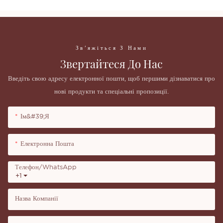
Зв'яжіться З Нами
Звертайтеся До Нас
Введіть свою адресу електронної пошти, щоб першими дізнаватися про
нові продукти та спеціальні пропозиції.
Ім&#39;я
Електронна Пошта
Телефон/WhatsApp
+1
Назва Компанії