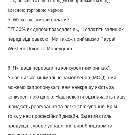
Так, більшість наших продуктів приймаються під
власною торговою маркою.
5. W
Які
ваші
умови оплати?
T/T 30%
як
депозит заздалегідь,
і сплатіть залишок
перед відправкою
.
Ми
також приймаємо Paypal,
Western Union
та Moneygram.
6. Які ваші переваги на конкурентних ринках?
У нас низьке мінімальне замовлення (MOQ), і ми
можемо запропонувати вам найкращу якість за
конкурентною ціною. Наші клієнти відзначають нашу
швидкість реагування та легке спілкування.
Крім
того, у нас професійний дизайн, багатий стиль
продукції, суворе управління виробництвом та