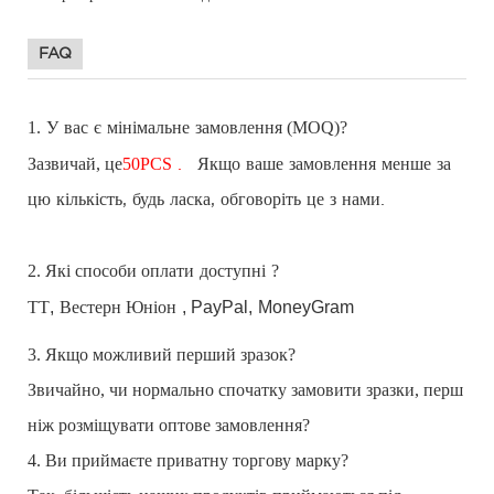
FAQ
1.
замовлення (MOQ)?
У вас є
мінімальне
Зазвичай, це
50
PCS
.
Якщо
ваше замовлення менше за
цю кількість, будь ласка, обговоріть це з нами.
2. Які способи оплати
?
доступні
TT
,
Вестерн Юніон
, PayPal,
MoneyGram
3. Якщо можливий перший зразок?
Звичайно, чи нормально спочатку замовити зразки, перш
ніж розміщувати оптове замовлення?
4. Ви приймаєте приватну торгову марку?