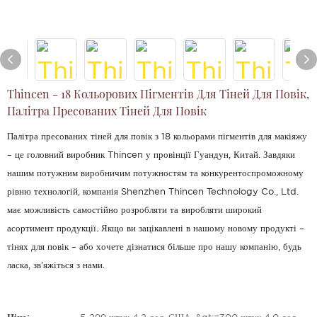
Thincen - 18 Кольорових Пігментів Для Тіней Для Повік,
Палітра Пресованих Тіней Для Повік
Палітра пресованих тіней для повік з 18 кольорами пігментів для макіяжу
– це головний виробник Thincen у провінції Гуандун, Китай. Завдяки
нашим потужним виробничим потужностям та конкурентоспроможному
рівню технологій, компанія Shenzhen Thincen Technology Co., Ltd.
має можливість самостійно розробляти та виробляти широкий
асортимент продукції. Якщо ви зацікавлені в нашому новому продукті –
тінях для повік – або хочете дізнатися більше про нашу компанію, будь
ласка, зв'яжіться з нами.