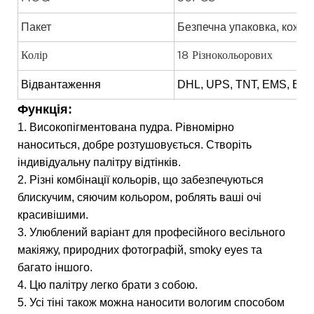
Пакет
Безпечна упаковка, коже
Колір
18 Різнокольорових
Відвантаження
DHL, UPS, TNT, EMS, BY 
Функція:
1. Високопігментована пудра. Рівномірно
наноситься, добре розтушовується. Створіть
індивідуальну палітру відтінків.
2. Різні комбінації кольорів, що забезпечуються
блискучим, сяючим кольором, роблять ваші очі
красивішими.
3. Улюблений варіант для професійного весільного
макіяжу, природних фотографій, smoky eyes та
багато іншого.
4. Цю палітру легко брати з собою.
5. Усі тіні також можна наносити вологим способом