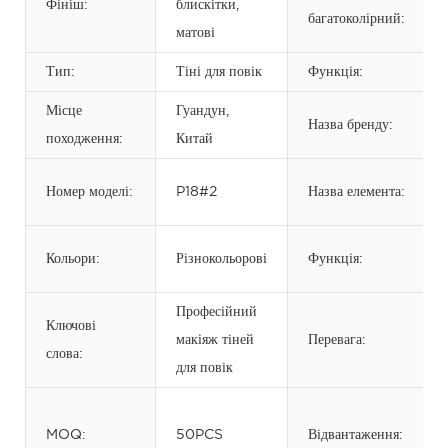
Фініш:
блискітки,
багатоколірний:
матові
Тип:
Тіні для повік
Функція:
Місце
Гуандун,
Назва бренду:
походження:
Китай
Номер моделі:
P18#2
Назва елемента:
Кольори:
Різнокольорові
Функція:
Професійний
Ключові
макіяж тіней
Перевага:
слова:
для повік
MOQ:
50PCS
Відвантаження: