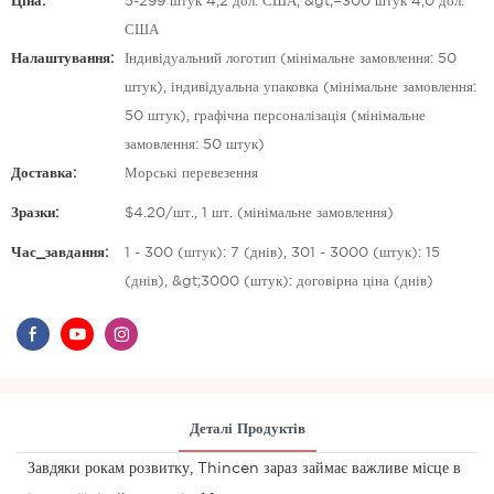
Ціна:
5-299 штук 4,2 дол. США, &gt;=300 штук 4,0 дол.
США
Налаштування:
Індивідуальний логотип (мінімальне замовлення: 50
штук), індивідуальна упаковка (мінімальне замовлення:
50 штук), графічна персоналізація (мінімальне
замовлення: 50 штук)
Доставка:
Морські перевезення
Зразки:
$4.20/шт., 1 шт. (мінімальне замовлення)
Час_завдання:
1 - 300 (штук): 7 (днів), 301 - 3000 (штук): 15
(днів), &gt;3000 (штук): договірна ціна (днів)
Деталі Продуктів
Завдяки рокам розвитку, Thincen зараз займає важливе місце в