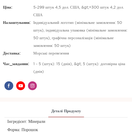
Ціна:
5-299 штук 4,5 дол. США, &gt;=300 штук 4,2 дол.
США
Налаштування:
Індивідуальний логотип (мінімальне замовлення: 50
штук), індивідуальна упаковка (мінімальне замовлення:
50 штук), графічна персоналізація (мінімальне
замовлення: 50 штук)
Доставка:
Морські перевезення
Час_завдання:
1 - 5 (штук): 15 (днів), &gt; 5 (штук): договірна ціна
(днів)
Деталі Продукту
Інгредієнт: Мінерали
Форма: Порошок