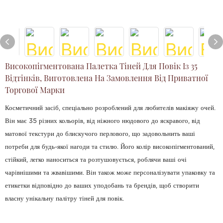
Високопігментована Палетка Тіней Для Повік Із 35
Відтінків, Виготовлена ​​на Замовлення Від Приватної
Торгової Марки
Косметичний засіб, спеціально розроблений для любителів макіяжу очей.
Він має 35 різних кольорів, від ніжного нюдового до яскравого, від
матової текстури до блискучого перлового, що задовольнить ваші
потреби для будь-якої нагоди та стилю. Його колір високопігментований,
стійкий, легко наноситься та розтушовується, роблячи ваші очі
чарівнішими та жвавішими. Він також може персоналізувати упаковку та
етикетки відповідно до ваших уподобань та брендів, щоб створити
власну унікальну палітру тіней для повік.