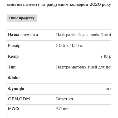
вмістом пігменту та райдужним кольором 2020 року
Опис продукту
Назва елемента
Палітра тіней для повік Rainbo
Розмір
20,5 х 11,2 см
Колір
Палітра тіней для повік
з 18 різн
Тип
Палітра матових тіней для повік 
Фініш
Палітра тіней для повік Powder
Функція
Палітра тіней для повік
з високим
OEM,ODM
Вітається
MOQ
50 шт.