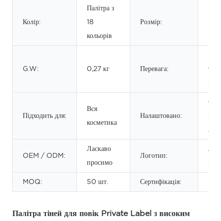
Палітра з
Колір:
18
Розмір:
20.
кольорів
При
G.W:
0,27 кг
Перевага:
тор
мар
Ство
Вся
Підходить для:
Налаштовано:
вла
косметика
лог
Ласкаво
Лог
OEM / ODM:
Логотип:
просимо
кліє
MOQ:
50 шт.
Сертифікація:
MS
Палітра тіней для повік Private Label з високим