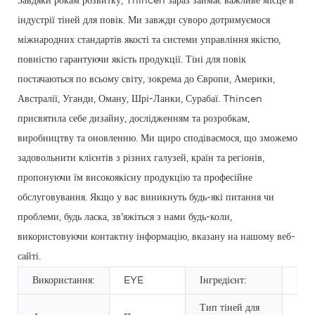
Завдяки рокам розвитку, Thincen зараз займає важливе місце в
індустрії тіней для повік. Ми завжди суворо дотримуємося
міжнародних стандартів якості та системи управління якістю,
повністю гарантуючи якість продукції. Тіні для повік
постачаються по всьому світу, зокрема до Європи, Америки,
Австралії, Уганди, Оману, Шрі-Ланки, Сурабаї. Thincen
присвятила себе дизайну, дослідженням та розробкам,
виробництву та оновленню. Ми щиро сподіваємося, що зможемо
задовольнити клієнтів з різних галузей, країн та регіонів,
пропонуючи їм високоякісну продукцію та професійне
обслуговування. Якщо у вас виникнуть будь-які питання чи
проблеми, будь ласка, зв'яжіться з нами будь-коли,
використовуючи контактну інформацію, вказану на нашому веб-
сайті.
Використання:
EYE
Інгредієнт:
Мін
Тип тіней для