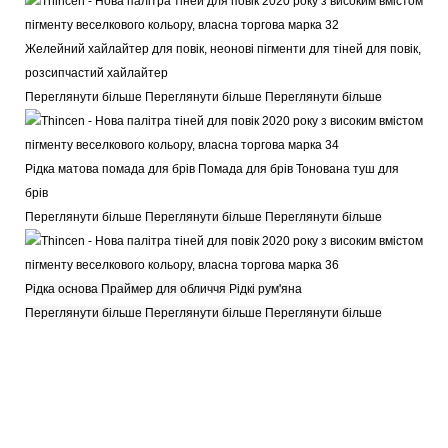
Желейний хайлайтер для повік, неонові пігменти для тіней для повік,
розсипчастий хайлайтер
Переглянути більше Переглянути більше
Переглянути більше
Рідка матова помада для брів Помада для брів Тонована туш для
брів
Переглянути більше
Переглянути більше Переглянути більше
Рідка основа Праймер для обличчя Рідкі рум'яна
Переглянути більше Переглянути більше Переглянути більше
Палітра тіней для повік Private Label з високим вмістом пігменту та
райдужним кольором 2020 року
Палітра тіней для повік Private Label з високим вмістом пігменту та
райдужним кольором 2020 року
Палітра тіней для повік Private Label з високим вмістом пігменту та