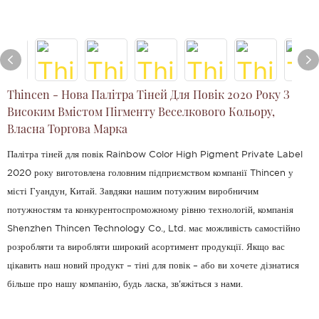
Thincen - Нова Палітра Тіней Для Повік 2020 Року З
Високим Вмістом Пігменту Веселкового Кольору,
Власна Торгова Марка
Палітра тіней для повік Rainbow Color High Pigment Private Label
2020 року виготовлена ​​головним підприємством компанії Thincen у
місті Гуандун, Китай. Завдяки нашим потужним виробничим
потужностям та конкурентоспроможному рівню технологій, компанія
Shenzhen Thincen Technology Co., Ltd. має можливість самостійно
розробляти та виробляти широкий асортимент продукції. Якщо вас
цікавить наш новий продукт – тіні для повік – або ви хочете дізнатися
більше про нашу компанію, будь ласка, зв'яжіться з нами.