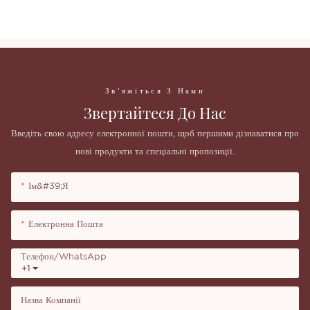
райдужним кольором 2020 року
Зв'яжіться З Нами
Звертайтеся До Нас
Введіть свою адресу електронної пошти, щоб першими дізнаватися про
нові продукти та спеціальні пропозиції.
Ім&#39;я
Електронна Пошта
Телефон/WhatsApp
+1
Назва Компанії