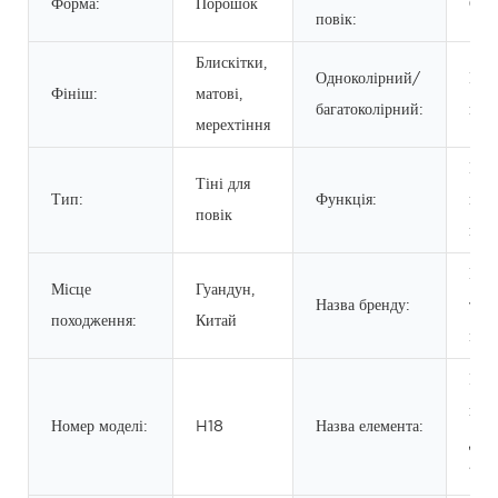
Форма:
Порошок
Сух
повік:
Блискітки,
Одноколірний/
Вищ
Фініш:
матові,
багатоколірний:
коль
мерехтіння
Вис
Тіні для
Тип:
Функція:
вміс
повік
піг
При
Місце
Гуандун,
Назва бренду:
тор
походження:
Китай
мар
Роз
палі
Номер моделі:
H18
Назва елемента:
для 
18 к