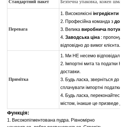
Стандартний пакет
Безпечна упаковка, кожен шмато
1. Високоякісні
інгредієнти
та 
2. Професійна команда з
дослі
3. Велика
виробнича потужні
Перевага
4.
Заводська ціна
: пропонуйте
відповідно до вимог клієнта.
1. Ми НЕ несемо відповідально
2. Імпортні мита та податки НЕ
доставки.
3. Будь ласка, зверніться до мі
Примітка
сплачувати імпортні податки, п
4. Будь ласка, переконайтеся,
містом, інакше це призведе до 
Функція:
1. Високопігментована пудра. Рівномірно