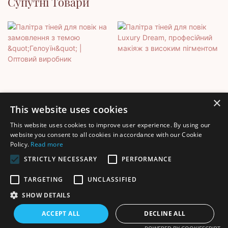
Супутні Товари
×
This website uses cookies
This website uses cookies to improve user experience. By using our
Палітра Тіней Для Повік
Палітра Тіней Для Повік
website you consent to all cookies in accordance with our Cookie
Policy.
Read more
На Замовлення З Темою
Luxury Dream,
"Гелоуїн" | Оптовий
Професійний Макіяж З
STRICTLY NECESSARY
PERFORMANCE
Виробник
Високим Пігментом
TARGETING
UNCLASSIFIED
SHOW DETAILS
Авторське право © 2025 Shenzhen Thincen Technology Co., Ltd. -
ACCEPT ALL
DECLINE ALL
www.thincen.com |
Карта сайту