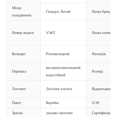
Місце
Гуандун, Китай
Назва бренду:
походження:
Номер моделі:
V1#3
Назва елемента
Кольори:
Різнокольорові
Функція:
високопігментований,
Перевага:
Розмір:
водостійкий
Логотип:
Логотип клієнта
Відвантаження:
Пакет:
Коробка
G.W:
Зразок:
ласкаво просимо
Сертифікація: