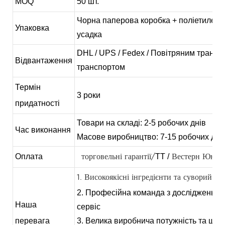
MOQ
50 шт.
Чорна паперова коробка + поліетилено
Упаковка
усадка
DHL / UPS / Fedex / Повітряним трансп
Відвантаження
транспортом
Термін
3 роки
придатності
Товари на складі: 2-5 робочих днів
Час виконання
Масове виробництво: 7-15 робочих дні
Оплата
TT /
торговельні гарантії/
Вестерн Юніо
1. Високоякісні інгредієнти та суворий ко
2. Професійна команда з досліджень та
Наша
сервіс
перевага
3. Велика виробнича потужність та шви