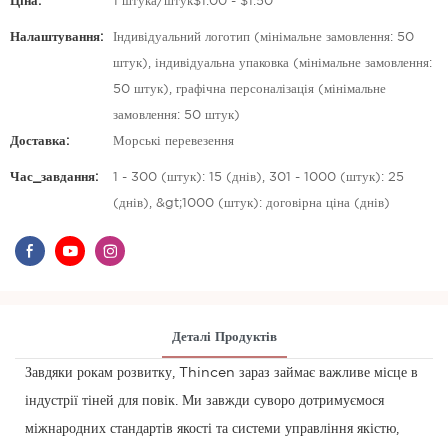
Ціна:
1 штука/штук$1.00 - $1.50
Налаштування:
Індивідуальний логотип (мінімальне замовлення: 50
штук), індивідуальна упаковка (мінімальне замовлення:
50 штук), графічна персоналізація (мінімальне
замовлення: 50 штук)
Доставка:
Морські перевезення
Час_завдання:
1 - 300 (штук): 15 (днів), 301 - 1000 (штук): 25
(днів), &gt;1000 (штук): договірна ціна (днів)
Деталі Продуктів
Завдяки рокам розвитку, Thincen зараз займає важливе місце в
індустрії тіней для повік. Ми завжди суворо дотримуємося
міжнародних стандартів якості та системи управління якістю,