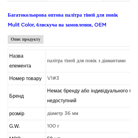
Багатокольорова оптова палітра тіней для повік
Mulit Color, блискуча на замовлення, OEM
Опис продукту
Назва
палітра тіней для повік з діамантами
елемента
Номер товару
V1#3
Немає бренду або
індивідуального
бре
Бренд
недоступний
розмір
діаметр 36 мм
G.W.
100 г