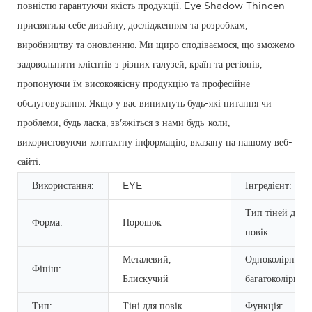
повністю гарантуючи якість продукції. Eye Shadow Thincen
присвятила себе дизайну, дослідженням та розробкам,
виробництву та оновленню. Ми щиро сподіваємося, що зможемо
задовольнити клієнтів з різних галузей, країн та регіонів,
пропонуючи їм високоякісну продукцію та професійне
обслуговування. Якщо у вас виникнуть будь-які питання чи
проблеми, будь ласка, зв'яжіться з нами будь-коли,
використовуючи контактну інформацію, вказану на нашому веб-
сайті.
Використання:
EYE
Інгредієнт:
Тип тіней для
Форма:
Порошок
повік:
Металевий,
Одноколірний/
Фініш:
Блискучий
багатоколірний
Тип:
Тіні для повік
Функція: