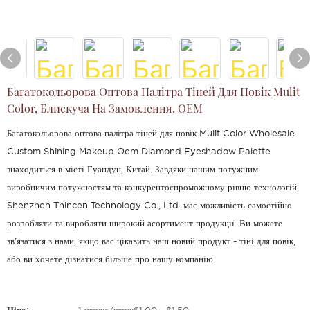
Багатокольорова Оптова Палітра Тіней Для Повік Mulit
Color, Блискуча На Замовлення, OEM
Багатокольорова оптова палітра тіней для повік Mulit Color Wholesale
Custom Shining Makeup Oem Diamond Eyeshadow Palette
знаходиться в місті Гуандун, Китай. Завдяки нашим потужним
виробничим потужностям та конкурентоспроможному рівню технологій,
Shenzhen Thincen Technology Co., Ltd. має можливість самостійно
розробляти та виробляти широкий асортимент продукції. Ви можете
зв'язатися з нами, якщо вас цікавить наш новий продукт - тіні для повік,
або ви хочете дізнатися більше про нашу компанію.