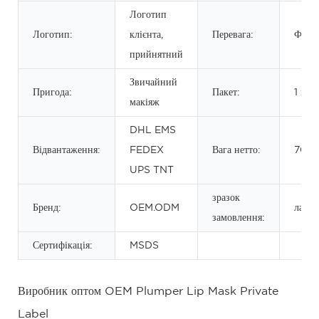
Логотип
Логотип:
клієнта,
Перевага:
Фонд
прийнятний
Звичайний
Пригода:
Пакет:
1 шт.
макіяж
DHL EMS
Відвантаження:
FEDEX
Вага нетто:
70 г
UPS TNT
зразок
Бренд:
OEM.ODM
ласка
замовлення:
Сертифікація:
MSDS
Виробник оптом OEM Plumper Lip Mask Private
Label