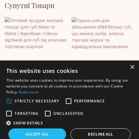
Супутні Товари
×
This website uses cookies
This website uses cookies to improve user experience. By using our
Оптовий Продаж Матової
Термо-Олія Для
website you consent to all cookies in accordance with our Cookie
Policy.
Read more
Глазурі Для Губ Water To
Збільшення Об'єму Губ,
Matte | Виробник Стійких
Що Змінює Колір, Власна
STRICTLY NECESSARY
PERFORMANCE
Відтінків Для Губ Під
Торгова Марка Та
TARGETING
UNCLASSIFIED
Власною Торговою
Індивідуальне Замовлення
Маркою
SHOW DETAILS
Авторське право © 2025 Shenzhen Thincen Technology Co., Ltd. -
ACCEPT ALL
DECLINE ALL
www.thincen.com |
Карта сайту