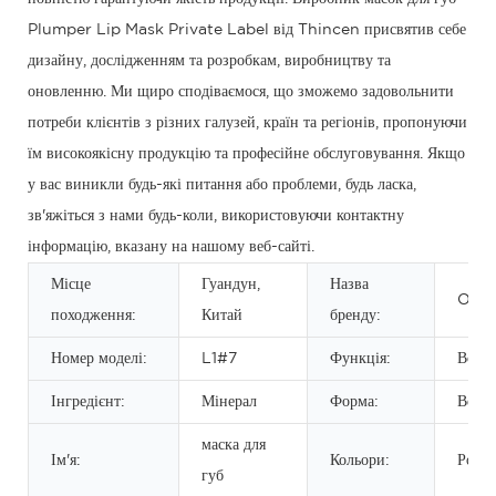
Plumper Lip Mask Private Label від Thincen присвятив себе
дизайну, дослідженням та розробкам, виробництву та
оновленню. Ми щиро сподіваємося, що зможемо задовольнити
потреби клієнтів з різних галузей, країн та регіонів, пропонуючи
їм високоякісну продукцію та професійне обслуговування. Якщо
у вас виникли будь-які питання або проблеми, будь ласка,
зв'яжіться з нами будь-коли, використовуючи контактну
інформацію, вказану на нашому веб-сайті.
Місце
Гуандун,
Назва
OEM
походження:
Китай
бренду:
Номер моделі:
L1#7
Функція:
Водо
Інгредієнт:
Мінерал
Форма:
Верш
маска для
Ім'я:
Кольори:
Рожев
губ