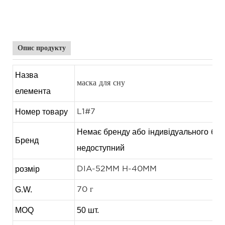
маска для губ власна торгова марка, маска для поповнення губ, маска для
губ OEM
Опис продукту
Назва
маска для сну
елемента
Номер товару
L1#7
Немає бренду або
індивідуального
бре
Бренд
недоступний
розмір
DIA-52MM H-40MM
G.W.
70 г
MOQ
50 шт.