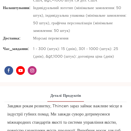
США, &gt;=1000 штук 1,9 дол. США
Налаштування:
Індивідуальний логотип (мінімальне замовлення: 50
штук), індивідуальна упаковка (мінімальне замовлення:
50 штук), графічна персоналізація (мінімальне
замовлення: 50 штук)
Доставка:
Морські перевезення
Час_завдання:
1 - 300 (штук): 15 (днів), 301 - 1000 (штук): 25
(днів), &gt;1000 (штук): договірна ціна (днів)
Деталі Продуктів
Завдяки рокам розвитку, Thincen зараз займає важливе місце в
індустрії губних помад. Ми завжди суворо дотримуємося
міжнародних стандартів якості та системи управління якістю,
повністю гарантуючи якість продукції. Виробник масок для губ