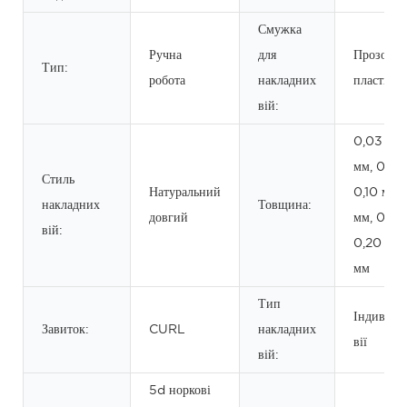
Смужка
Ручна
для
Прозори
Тип:
робота
накладних
пластик
вій:
0,03 мм,
мм, 0,07
Стиль
Натуральний
0,10 мм, 
накладних
Товщина:
довгий
мм, 0,15 
вій:
0,20 мм,
мм
Тип
Індивідуа
Завиток:
CURL
накладних
вії
вій:
5d норкові