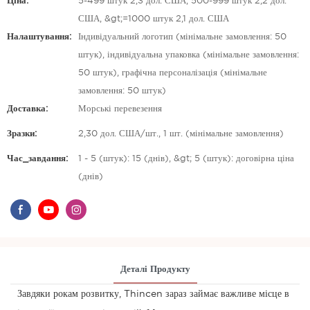
Ціна:
5-499 штук 2,3 дол. США, 500-999 штук 2,2 дол.
США, &gt;=1000 штук 2,1 дол. США
Налаштування:
Індивідуальний логотип (мінімальне замовлення: 50
штук), індивідуальна упаковка (мінімальне замовлення:
50 штук), графічна персоналізація (мінімальне
замовлення: 50 штук)
Доставка:
Морські перевезення
Зразки:
2,30 дол. США/шт., 1 шт. (мінімальне замовлення)
Час_завдання:
1 - 5 (штук): 15 (днів), &gt; 5 (штук): договірна ціна
(днів)
Деталі Продукту
Завдяки рокам розвитку, Thincen зараз займає важливе місце в