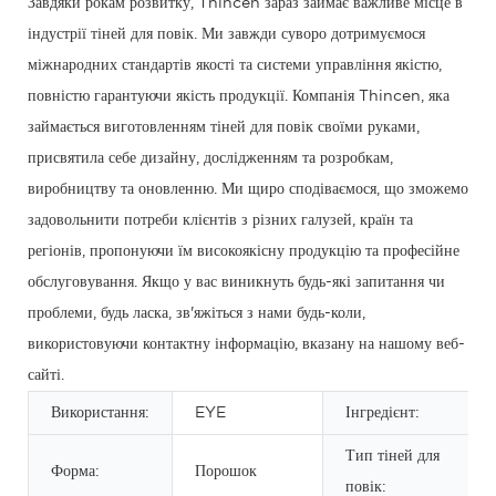
Завдяки рокам розвитку, Thincen зараз займає важливе місце в
індустрії тіней для повік. Ми завжди суворо дотримуємося
міжнародних стандартів якості та системи управління якістю,
повністю гарантуючи якість продукції. Компанія Thincen, яка
займається виготовленням тіней для повік своїми руками,
присвятила себе дизайну, дослідженням та розробкам,
виробництву та оновленню. Ми щиро сподіваємося, що зможемо
задовольнити потреби клієнтів з різних галузей, країн та
регіонів, пропонуючи їм високоякісну продукцію та професійне
обслуговування. Якщо у вас виникнуть будь-які запитання чи
проблеми, будь ласка, зв'яжіться з нами будь-коли,
використовуючи контактну інформацію, вказану на нашому веб-
сайті.
Використання:
EYE
Інгредієнт:
Тип тіней для
Форма:
Порошок
повік: