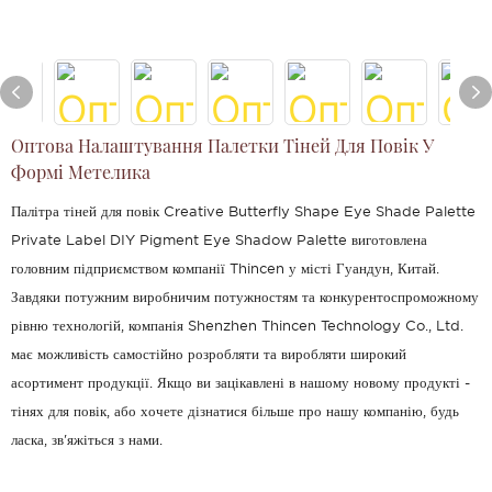
Оптова Налаштування Палетки Тіней Для Повік У
Формі Метелика
Палітра тіней для повік Creative Butterfly Shape Eye Shade Palette
Private Label DIY Pigment Eye Shadow Palette виготовлена ​​
головним підприємством компанії Thincen у місті Гуандун, Китай.
Завдяки потужним виробничим потужностям та конкурентоспроможному
рівню технологій, компанія Shenzhen Thincen Technology Co., Ltd.
має можливість самостійно розробляти та виробляти широкий
асортимент продукції. Якщо ви зацікавлені в нашому новому продукті -
тінях для повік, або хочете дізнатися більше про нашу компанію, будь
ласка, зв'яжіться з нами.