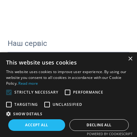
Наш сервіс
×
1. Безкоштовний дизайн ЛОГОТИПУ;
This website uses cookies
2. Безкоштовний дизайн упаковки;
This website uses cookies to improve user experience. By using our
3. Цілодобове професійне обслуговування;
website you consent to all cookies in accordance with our Cookie
Policy.
Read more
4. Ми завжди пропонуємо вам високоякісну продукцію та 
STRICTLY NECESSARY
PERFORMANCE
найкращий сервіс;
5. Усі кольори доступні в будь-який час;
TARGETING
UNCLASSIFIED
6. Низький MOQ для друку логотипу;
SHOW DETAILS
7. Усі наші продукти веганські та не тестуються на тваринах.
ACCEPT ALL
DECLINE ALL
POWERED BY COOKIESCRIPT