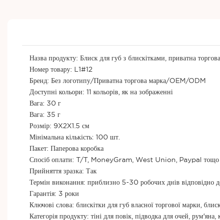
Назва продукту: Блиск для губ з блискітками, приватна торгов
Номер товару: L1#12
Бренд: Без логотипу/Приватна торгова марка/OEM/ODM
Доступні кольори: 11 кольорів, як на зображенні
Вага: 30 г
Вага: 35 г
Розмір: 9X2X1.5 см
Мінімальна кількість: 100 шт.
Пакет: Паперова коробка
Спосіб оплати: T/T, MoneyGram, West Union, Paypal тощо
Прийняття зразка: Так
Термін виконання: приблизно 5-30 робочих днів відповідно 
Гарантія: 3 роки
Ключові слова: блискітки для губ власної торгової марки, блиск
Категорія продукту: тіні для повік, підводка для очей, рум'яна,