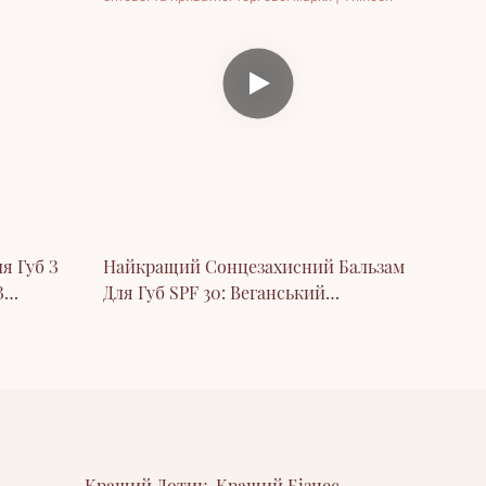
я Губ З
Найкращий Сонцезахисний Бальзам
З
Для Губ SPF 30: Веганський
Зволожувальний Фруктовий Бальзам
Для Губ Із Сонцезахисним Кремом
Для Оптової Та Приватної Торгової
Марки | Thincen
Кращий Дотик, Кращий Бізнес