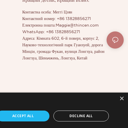
Контактна особа: Меггі Цзян
Контактний номер: +86 13828856271
Електронна пошта:
Maggie@thincen.com
WhatsApp: +86 13828856271
Адреса: Кімната 602, 6-й поверх, корпус 2,
Науково-технологічний парк Гуанхуей, дорога
Мінцін, громада Фукан, вулиця Лонгхуа, район
Лонгхуа, Шеньчжень, Лонгхуа, Китай
×
ття
ACCEPT ALL
DECLINE ALL