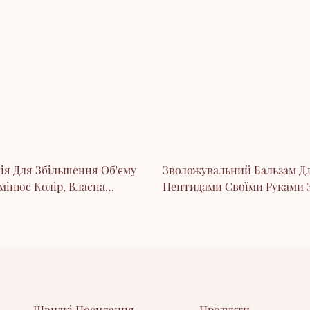
ія Для Збільшення Об'єму
Зволожувальний Бальзам Дл
мінює Колір, Власна
Пептидами Своїми Руками 
Марка Та Індивідуальне
Брелоком
ння
Швидкі Посилання
Продукти