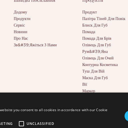
Додому
Продукт
Продукти
Палітра Тіней Для Повік
Сервіс
Блиск Для Губ
Новини
Помада
Про Нас
Помада Для Брів
Зв&#39;яжіться З Нами
Олівець Для Губ
Рум&#39;яна
Олівець Для Очей
Контурна Косметика
Туш Для Вій
Маска Для Губ
Вії
Маркер
Інструменти Краси
Консилер Повного Покри
website you consent to all cookies in accordance with our Cookie
GETING
UNCLASSIFIED