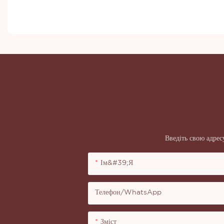
Введіть свою адрес
Ім&#39;я
Телефон/WhatsApp
Зміст