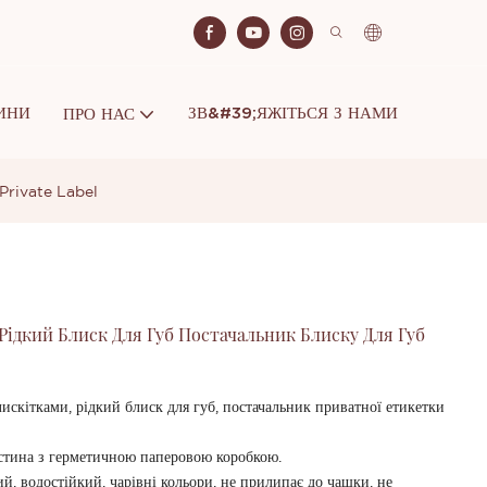
ИНИ
ЗВ&#39;ЯЖІТЬСЯ З НАМИ
ПРО НАС
 Private Label
Рідкий Блиск Для Губ Постачальник Блиску Для Губ
искітками, рідкий блиск для губ, постачальник приватної етикетки
астина з герметичною паперовою коробкою.
й, водостійкий, чарівні кольори, не прилипає до чашки, не