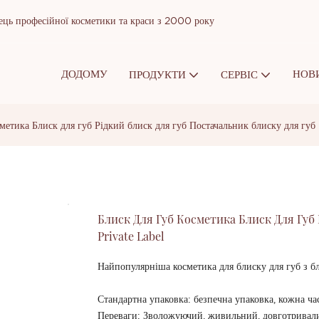
ць професійної косметики та краси з 2000 року
ДОДОМУ
НОВ
ПРОДУКТИ
СЕРВІС
сметика Блиск для губ Рідкий блиск для губ Постачальник блиску для губ
Блиск Для Губ Косметика Блиск Для Губ 
Private Label
Найпопулярніша косметика для блиску для губ з бл
Стандартна упаковка: безпечна упаковка, кожна ч
Переваги: ​​Зволожуючий, живильний, довготривали