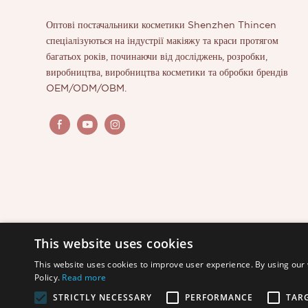
Оптові постачальники косметики Shenzhen Thincen
спеціалізуються на індустрії макіяжу та краси протягом
багатьох років, починаючи від досліджень, розробки,
виробництва, виробництва косметики та обробки брендів
OEM/ODM/OBM.
This website uses cookies
This website uses cookies to improve user experience. By using our 
Policy.
Read more
STRICTLY NECESSARY
PERFORMANCE
TAR