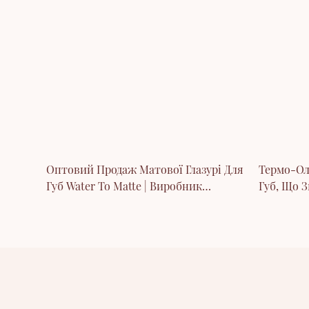
Оптовий Продаж Матової Глазурі Для
Термо-Ол
Губ Water To Matte | Виробник
Губ, Що З
Стійких Відтінків Для Губ Під
Торгова 
Власною Торговою Маркою
Замовле