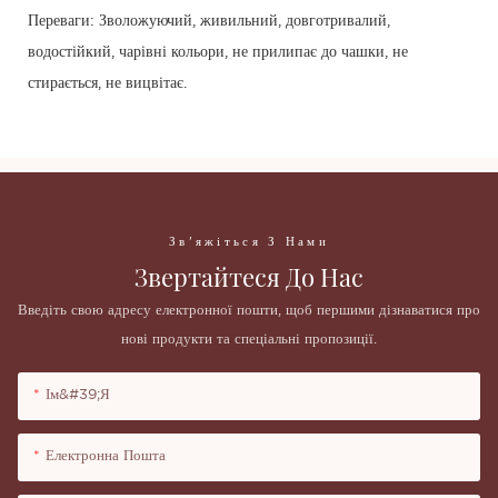
Переваги: ​​Зволожуючий, живильний, довготривалий,
водостійкий, чарівні кольори, не прилипає до чашки, не
стирається, не вицвітає.
Зв'яжіться З Нами
Звертайтеся До Нас
Введіть свою адресу електронної пошти, щоб першими дізнаватися про
нові продукти та спеціальні пропозиції.
Ім&#39;я
Електронна Пошта