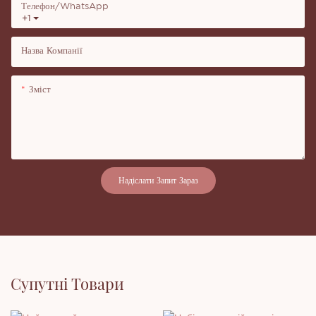
Телефон/WhatsApp
+1
Назва Компанії
Зміст
Надіслати Запит Зараз
Супутні Товари