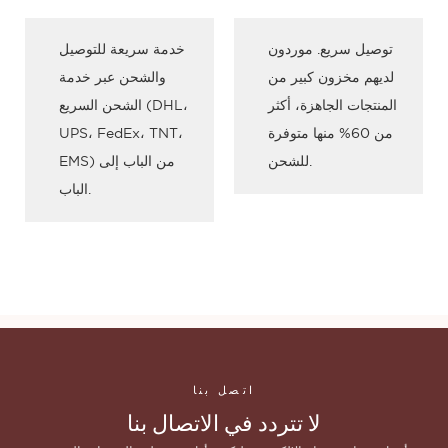
توصيل سريع. موردون
خدمة سريعة للتوصيل
لديهم مخزون كبير من
والشحن عبر خدمة
المنتجات الجاهزة، أكثر
الشحن السريع (DHL،
من 60% منها متوفرة
UPS، FedEx، TNT،
للشحن.
EMS) من الباب إلى
الباب.
اتصل بنا
لا تتردد في الاتصال بنا