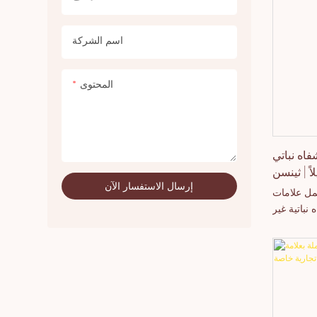
اسم الشركة
المحتوى
فاه نباتي
ً | ثينسن
إرسال الاستفسار الآن
ل علامات
نباتية غير
حمل علامات
 مع طباعة
مل لعلامتك