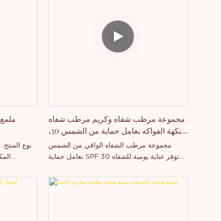
تسعى إلى 
خاصة، وإ
مجموعة مرطب شفاه وكريم مرطب شفاه
ملمع 
بنكهة الفواكه بعامل حماية من الشمس 30،
متوفرة بالجملة
مجموعة مرطب الشفاه الواقي من الشمس
نوع المنتج
بعامل حماية SPF 30 توفر عناية يومية للشفاه
المك
مع حماية فعالة من الأشعة فوق البنفسجية
الملمس: ناع
وترطيب عميق. غنية بفيتامين E ونكهات الفواكه،
مرطبة
تساعد على منع الجفاف والتشقق وأضرار أشعة
للتعليق. خي
الشمس، مع الحفاظ على نعومة الشفاه. تركيبتها
✔ التغليف ✔ ا
الخفيفة وغير الدهنية تضمن راحة تامة طوال
/ العل