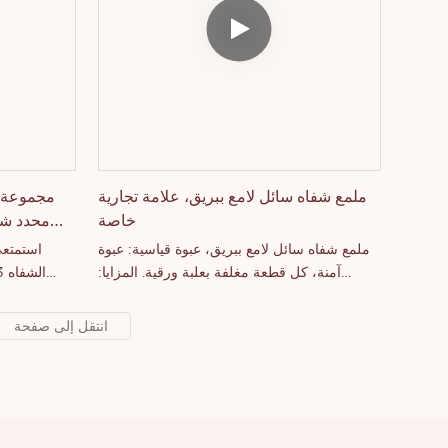
ملمع شفاه سائل لامع ببريق، علامة تجارية
خاصة
محدد شفا
ملمع شفاه سائل لامع ببريق، عبوة قياسية: عبوة
استمتعي
آمنة، كل قطعة مغلفة بعلبة ورقية. المزايا:
مرطب، مغذي، يدوم طويلاً، مقاوم للماء، ألوان
أحمر شفا
جذابة، لا يلتصق بالكوب، لا يزول، لا يبهت.
شفاه دقيق، ج
رائدة في تصن
مميزة للب