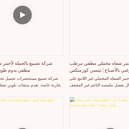
مر شفاه مخملي مطفي مرطب
شركة تصنيع بالجملة لأحمر ش
غني بالأصباغ | ثينسن كوزمتكس
مطفي يدوم طويلا
حمر الشفاه المخملي غير اللامع على
شركة تصنيع مستحضرات تجميل تحم
ل بفضل ملمسه الناعم غير المجفف
تجارية خاصة. نقدم منتجات تلوين شفاه 
الغني. تقدم شركة ثينسن كوزمتكس،
لامعة، تدوم طويلاً، ومنتجات شفاه ت
صنيع المنتجات ذات العلامات التجارية
تجارية خاصة بكميات طلب منخفضة،
مات تصنيع المعدات الأصلية/تصميم
الشعارات، وإمكانية التخصيص الكا
لأصلية لأحمر شفاه مخملي فاخر غير
التجارية في مجال التجميل.
اتي وخالٍ من القسوة على الحيوانات،