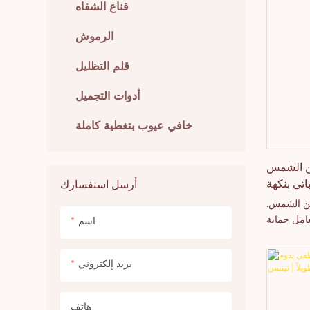
الشفاه.
قناع الشفاه
الرموش
قلم التظليل
أدوات التجميل
خافي عيوب بتغطية كاملة
ن الشمس
اه نباتي بنكهة
أرسل استفسارك
 بالجملة
من الشمس.
ة | ثينسن
امل حماية
اسم
 متنوعة (توت،
نابيب عادية،
بريد إلكتروني
وات بأشكال
مميزة.
هاتف