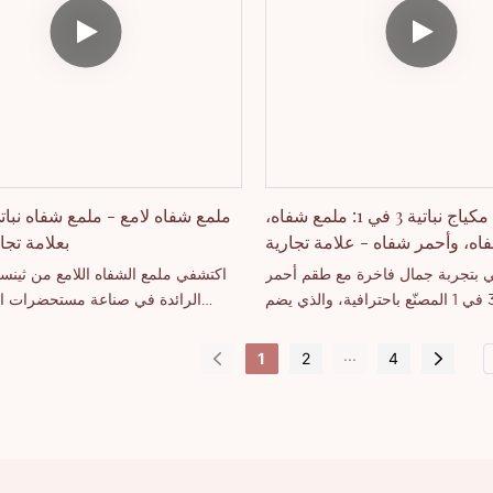
مجموعة مكياج نباتية 3 في 1: ملمع شفاه،
ملمع شفاه لامع - ملمع شفاه نبات
ه، وأحمر شفاه - علامة تجارية
بعلامة تج
خاصة
 بتجربة جمال فاخرة مع طقم أحمر
اكتشفي ملمع الشفاه اللامع من ثينس
الشفاه 3 في 1 المصنّع باحترافية، والذي يضم
الرائدة في صناعة مستحضرات ا
ه مطفي، وملمع شفاه، وقلم تحديد
مقاطعة غوانغدونغ الصينية. يتميز 
ميعها متناسقة تمامًا. بصفتنا شركة
النباتي، الحاصل على شهادة S
...
1
2
4
يع مستحضرات التجميل، نوفر فرصًا
ندية مشرقة مع بريق ماسي ناعم، 
يع بالجملة لعلامات التجميل التجارية
مثالياً لترطيب الشفاه ومنحها لمعاناً ج
وتجار التجزئة.
هذا الملمع خصيصاً لتجار الجملة و
مجال العلامات التجارية الخاصة،
عبوته الزجاجية الخماسية الفري