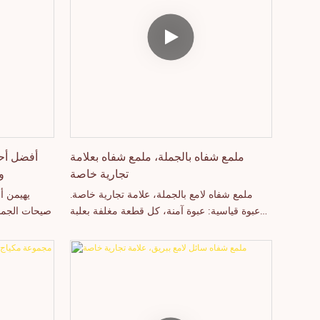
اليوم. مصممة للبيع بالجملة، والعلامات التجارية
الأصلية / التصميم والتصنيع حسب الطلب.
الخاصة، والتخصيص، تدعم طباعة الشعار وخيارات
التغليف المرنة، مما يجعلها خيارًا مثاليًا لعلامات
التجميل التي تبحث عن منتج للعناية بالشفاه
مطلوب بشدة وسريع البيع.
ملمع شفاه بالجملة، ملمع شفاه بعلامة
أفضل أح
تجارية خاصة
و
ملمع شفاه لامع بالجملة، علامة تجارية خاصة.
يهيمن أ
عبوة قياسية: عبوة آمنة، كل قطعة مغلفة بعلبة
صيحات الجما
ورقية. المزايا: مرطب، مغذي، يدوم طويلاً، مقاوم
ولونه 
للماء، ألوان جذابة، لا يلتصق بالكوب، لا يزول، لا
الرائدة في ت
يبهت.
الخاصة، خد
المنتجات ا
لامع، نب
يجمع بين الترطيب والثبات وإمكانية التخصيص.