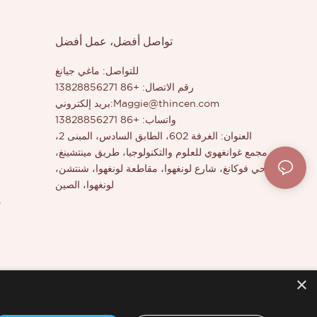
تواصل أفضل، عمل أفضل
للتواصل: ماغي جيانغ
رقم الاتصال: +86 13828856271
Maggie@thincen.com
بريد إلكتروني:
واتساب: +86 13828856271
العنوان: الغرفة 602، الطابق السادس، المبنى 2،
مجمع غوانغهوي للعلوم والتكنولوجيا، طريق مينتشينغ،
حي فوكانغ، شارع لونغهوا، مقاطعة لونغهوا، شنتشن،
لونغهوا، الصين
م
×