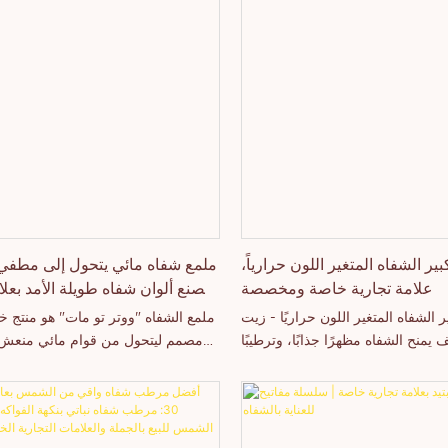
ير الشفاه المتغير اللون حرارياً،
ملمع شفاه مائي يتحول إلى مطفي ب
علامة تجارية خاصة ومخصصة
مصنع ألوان شفاه طويلة الأمد بعلا
 الشفاه المتغير اللون حراريًا - زيت
ملمع الشفاه "ووتر تو مات" هو منتج 
 يمنح الشفاه مظهرًا جذابًا، وترطيبًا
مصمم ليتحول من قوام مائي منعش
ًا ممتلئًا مع تغير درجة الحرارة. زيت
نهائية مطفية مريحة بعد وضعه. على
ه المتغير اللون حراريًا، المتوفر لدينا
الشفاه المطفي التقليدي الذي قد يكون
نتج متميز مصمم خصيصًا للمستهلكين
جافًا، تخلق هذه التركيبة المبتكرة تأث
 وعلامات التجميل سريعة النمو التي
ناعمًا مع الحفاظ على ملمس ناعم 