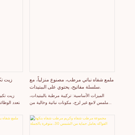
ملمع شفاه نباتي مرطب، مصنوع منزلياً، مع
زيت تكب
سلسلة مفاتيح، يحتوي على الببتيدات.
الميزات الأساسية: تركيبة مرطبة بالببتيدات،
زيت تكبير
ملمس لامع غير لزج، مكونات نباتية وخالية من
متعدد الوظائف
القسوة، تنعيم الشفاه ومنحها مظهرًا ممتلئًا، فوائد
عميقًا، ومظهر
ترطيب وترميم، خفيف الوزن ومريح، دعم نكهات
تكبير الشفا
وتغليف حسب الطلب، جاهز للبيع بالجملة
بالجملة، م
والعلامات التجارية الخاصة
العصريين