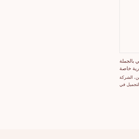
ي بالجملة
ارية خاصة
ن، الشركة
لتجميل في
هذا الملمع
MSD، بلمسة نهائية
مما يجعله
ذاباً. صُمم
الشركاء في
 حيث تجعله
دة وخيارات