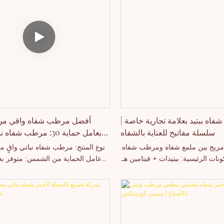
توفير منتجات تحمل علامات تجارية
مكانية تخصيصها، وطباعة شعاراتها،
وتحقيق هوامش ربح عالية.
شفاه ببتيد بعلامة تجارية خاصة |
أفضل مرطب شفاه واقي م
سلسلة مفاتيح للعناية بالشفاه
بعامل حماية 30: مرطب شف
الفواكه مع واقي من الشمس للبيع
: مزيج بين ملمع شفاه ومرطب شفاه.
نوع المنتج: مرطب شفاه نباتي واقٍ 
والعلامات التجارية الخاص
ونات الرئيسية: ببتيدات + فيتامين هـ.
عامل الحماية من الشمس: متوفر بع
م، غير لزج. اللمسة النهائية: لامعة،
30 أو 50. النكهات: روائح فواكه
. نوع الأنبوب: أنبوب ضغط مع فتحة
نعناع، ​​جوز الهند، فانيليا). التغليف: أ
ارات التخصيص: ✔ الشعار ✔ التركيبة
أنابيب ورقية صديقة للبيئة، أو عب
لتصميم. نموذج العمل: البيع بالجملة
امة التجارية الخاصة / تصنيع المعدات