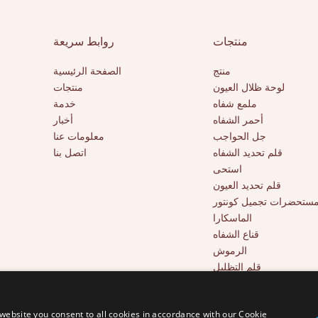
التخصيص المتاحة إضافة مثالية لمجمو
علامتك التجارية في مجال التجميل.
منتجات
روابط سريعة
منتج
الصفحة الرئيسية
لوحة ظلال العيون
منتجات
ملمع شفاه
خدمة
أحمر الشفاه
أخبار
جل الحواجب
معلومات عنا
قلم تحديد الشفاه
اتصل بنا
استحى
قلم تحديد العيون
ستحضرات تجميل كونتور
الماسكارا
قناع الشفاه
الرموش
قلم التظليل
أدوات التجميل
خافي عيوب بتغطية كاملة
website you consent to all cookies in accordance with our Cookie