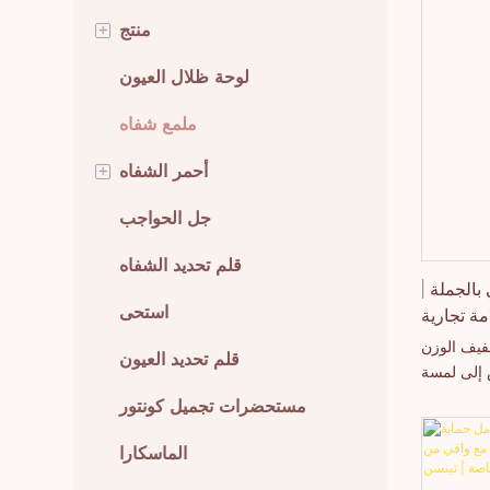
+
منتج
مكياج العيون
لوحة ظلال العيون
مكياج الشفاه
ملمع شفاه
+
أدوات التجميل
أحمر الشفاه
مكياج الوجه
أحمر شفاه كريمي
جل الحواجب
العناية بالبشرة
أحمر شفاه سائل
قلم تحديد الشفاه
الجملة |
مة تجارية
مكياج الجسم
استحى
خاصة
خفيف الوزن
الوافدون الجدد
قلم تحديد العيون
 إلى لمسة
 عكس أحمر
أفضل مستحضرات التجميل
مستحضرات تجميل كونتور
 سميكًا أو
مبيعًا
يرًا مطفيًا
الماسكارا
ومريح على