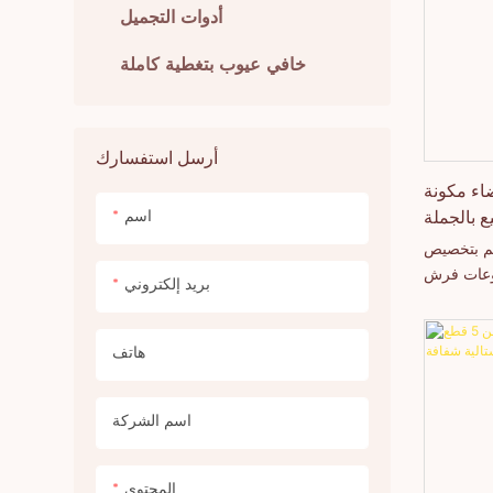
أدوات التجميل
خافي عيوب بتغطية كاملة
أرسل استفسارك
اء مكونة
اسم
قم بتخصيص
وعات فرش
بريد إلكتروني
المكياج البيضاء الفاخرة المكونة من 8 أو 16
قطعة.
هاتف
اسم الشركة
المحتوى