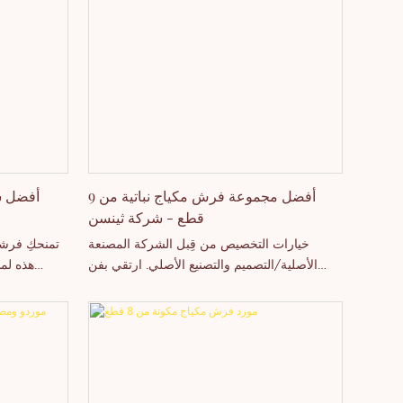
أفضل مجموعة فرش مكياج نباتية من 9
أفضل ش
قطع - شركة ثينسن
خيارات التخصيص من قِبل الشركة المصنعة
تمنحكِ فرشا
الأصلية/التصميم والتصنيع الأصلي. ارتقي بفن
هذه لمس
مكياجك مع هذه المجموعة العصرية عالية الأداء
استفسري ال
من الفرش. تضمن الشعيرات الاصطناعية الناعمة
تطبيقًا مثاليًا وسلسًا في كل مرة. استفسر اليوم!