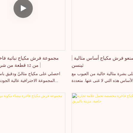
نعو فرش مكياج أساس مثالية |
مجموعة فرش مكياج نباتية فاخ
ثينسن
من 12 قطعة من شركة ثينسن |
 بشرة مثالية خالية من العيوب مع
احصلي على مكياج مثاليّ ودقيق باس
أساس هذه التي لا غنى عنها. متعددة
المجموعة الاحترافية عالية الجو
تخدامات لجميع منتجات مكياج الوجه.
المكياج. صُنعت هذه الفرش من شعير
يوم عن مجموعتنا الكاملة من فرش
فاخرة ومقابض خشبية أنيقة، وهي
وأدوات المكياج الاحترافية!
القسوة على الحيوانات، وتوفر دقةً ومهارةً عاليتين.