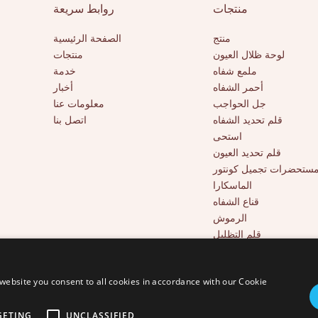
منتجات
روابط سريعة
منتج
الصفحة الرئيسية
لوحة ظلال العيون
منتجات
ملمع شفاه
خدمة
أحمر الشفاه
أخبار
جل الحواجب
معلومات عنا
قلم تحديد الشفاه
اتصل بنا
استحى
قلم تحديد العيون
ستحضرات تجميل كونتور
الماسكارا
قناع الشفاه
الرموش
قلم التظليل
أدوات التجميل
خافي عيوب بتغطية كاملة
website you consent to all cookies in accordance with our Cookie
GETING
UNCLASSIFIED