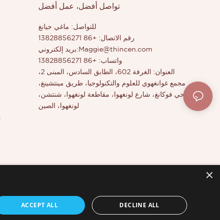
تواصل أفضل، عمل أفضل
للتواصل: ماغي جيانغ
رقم الاتصال: +86 13828856271
Maggie@thincen.com
بريد إلكتروني:
واتساب: +86 13828856271
العنوان: الغرفة 602، الطابق السادس، المبنى 2،
مجمع غوانغهوي للعلوم والتكنولوجيا، طريق مينتشينغ،
حي فوكانغ، شارع لونغهوا، مقاطعة لونغهوا، شنتشن،
لونغهوا، الصين
م
×
ACCEPT ALL
DECLINE ALL