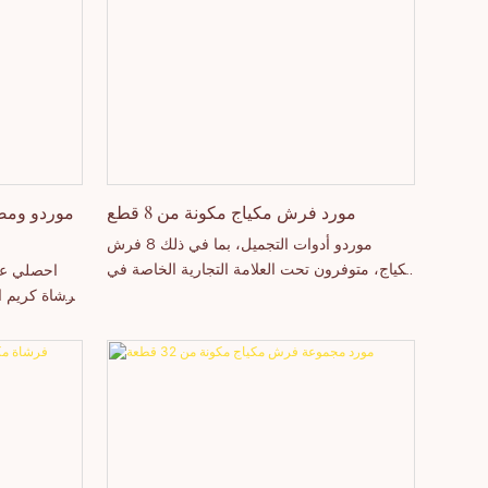
مورد فرش مكياج مكونة من 8 قطع
موردو ومص
موردو أدوات التجميل، بما في ذلك 8 فرش
مكياج، متوفرون تحت العلامة التجارية الخاصة في
احصلي على
الصين. يقع مقر شركة ثينسِن الرئيسية في
فرشاة كريم ال
مقاطعة قوانغدونغ، الصين. بفضل قدراتنا الإنتاجية
الاس
العالية ومستوى التكنولوجيا التنافسي، تتمتع شركة
استفسري ال
شنتشن ثينسِن للتكنولوجيا المحدودة بالقدرة على
تطوير وتصنيع مجموعة واسعة من المنتجات
بشكل مستقل. نرحب بتواصلكم معنا سواء كنتم
مهتمين بمنتجنا الجديد - أدوات مكياج أخرى - أو
ترغبون في معرفة المزيد عن شركتنا.