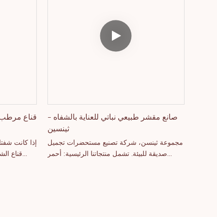
حقائب مستح
الأساس
كجم. ال
البشرة
بالكوب، م
صانع مقشر طبيعي نباتي للعناية بالشفاه -
قناع مرطب 
ثينسين
مجموعة ثينسن، شركة تصنيع مستحضرات تجميل
إذا كانت شفتا
صديقة للبيئة. تشمل منتجاتنا الرئيسية: أحمر
قناع الش
شفاه، ملمع شفاه، قلم تحديد شفاه، باليت ظلال
الشفاه. يُمكن
عيون، جل حواجب، قلم تحديد عيون، أحمر خدود،
ماسكارا مقاومة للماء، كونسيلر بتغطية كاملة،
تخصيص العبوة 
مستحضرات تحديد ملامح الوجه، طقم مكياج،
هايلايتر، كريم أساس، وغيرها. مواصفات المنتج: 1.