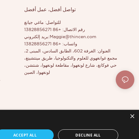
تواصل أفضل، عمل أفضل
للتواصل: ماغي جيانغ
رقم الاتصال: +86 13828856271
Maggie@thincen.com
بريد إلكتروني:
واتساب: +86 13828856271
العنوان: الغرفة 602، الطابق السادس، المبنى 2،
مجمع غوانغهوي للعلوم والتكنولوجيا، طريق مينتشينغ،
حي فوكانغ، شارع لونغهوا، مقاطعة لونغهوا، شنتشن،
لونغهوا، الصين
م
×
ACCEPT ALL
DECLINE ALL