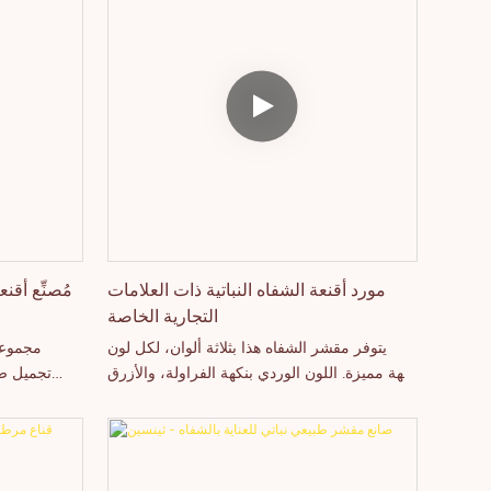
مورد أقنعة الشفاه النباتية ذات العلامات
مُصنِّع أقن
التجارية الخاصة
يتوفر مقشر الشفاه هذا بثلاثة ألوان، لكل لون
مجموعة
نكهة مميزة. اللون الوردي بنكهة الفراولة، والأزرق
تجميل صد
بنكهة النعناع، ​​والأصفر بنكهة القهوة. يمكنك اختيار
أحمر الشفاه
ما يناسبك. يعمل المقشر على إزالة الجلد الميت
باليتا
من الشفاه وترطيبها. يمكننا طباعة شعارك على
محددات الع
الغطاء والعلبة عند طلب أكثر من ٥٠ قطعة.
للماء، ك