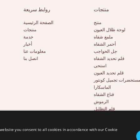
منتجات
روابط سريعة
منتج
الصفحة الرئيسية
لوحة ظلال العيون
منتجات
ملمع شفاه
خدمة
أحمر الشفاه
أخبار
جل الحواجب
معلومات عنا
قلم تحديد الشفاه
اتصل بنا
استحى
قلم تحديد العيون
ستحضرات تجميل كونتور
الماسكارا
قناع الشفاه
الرموش
قلم التظليل
أدوات التجميل
خافي عيوب بتغطية كاملة
website you consent to all cookies in accordance with our Cookie