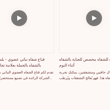
ضرات التجميل، الهايلايتر، كريمات
الخفيفة وغير الدهنية تضمن راحة
، وغيرها. مواصفات المنتج: الموديل:
اليوم. مصممة للبيع بالجملة، والعلام
L1#7، الحجم: القطر 52 مم، الارتفاع 40 مم،
الخاصة، والتخصيص، تدعم طباعة الشعا
حجم العبوة: 5.2 × 5.2 × 4 سم، الوزن: 0.07
التغليف المرنة، مما يجعلها خيارًا مثال
مميزات: مغذي، مضاد للتجاعيد، يشد
التجميل التي تبحث عن منتج للعنا
، مريح، ناعم، ثابت اللون، لا يلتصق
مطلوب بشدة وسريع البيع.
رطب، لون قوي، يدوم طويلاً، لم يتم
اختباره على الحيوانات.
للشفاه مخصص للعناية بالشفاه
قناع شفاه نباتي عضوي - بلس
أثناء النوم
بالشفاه بالجملة بعلامة تج
كِ جافتين ومتشققتين، يمكنكِ تجربة
نقدم لكم قناع الشفاه العضوي النباتي 
فاه هذا. فهو يُعالج التشققات ويُرطب
الشركة الرائدة في تصنيع مستحضرا
نا طباعة شعاركِ على المنتج والعلبة،
في مقاطعة غوانغدونغ الصينية. يوفر 
والحد الأدنى للطلب هو ٥٠ قطعة. كما يُمكننا
النباتي العضوي، الحاصل على 
إذا لم تُعجبكِ العبوة الأصلية. يُرجى
ترطيبًا وتغذيةً فعّالةً للشفاه ليلاً ونهار
التواصل معنا لمزيد من المعلومات!
فواكه لذيذة. يُعد هذا القناع مثاليًا 
والعلامات التجارية الخاصة، حيث يُم