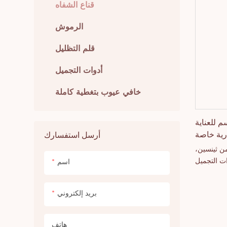
 تامة طوال
قناع الشفاه
ات التجارية
الرموش
ر وخيارات
يًا لعلامات
قلم التظليل
ية بالشفاه
أدوات التجميل
خافي عيوب بتغطية كاملة
م للعناية
ارية خاصة
أرسل استفسارك
من ثينسين،
ت التجميل
اسم
هذا المرطب
شهادة MSDS،
بريد إلكتروني
ًا، مع نكهات
لتجار الجملة
كّن علامات
هاتف