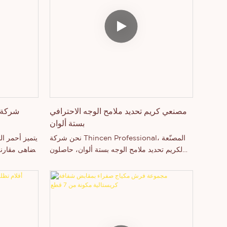
مخصصة و
تشمل منتجا
ومكياج ا
لمناقشة إ
مصنعي كريم تحديد ملامح الوجه الاحترافي
شركة ت
بستة ألوان
نحن شركة Thincen Professional، المصنّعة
يتميز أحمر ال
لكريم تحديد ملامح الوجه بستة ألوان، حاصلون
تُضاهى مقارنة
على شهادات GMPC وISO 9001 (المنظمة
حيث الأد
الدولية للتوحيد القياسي) وشهادة إدارة الغذاء
طيبة. وقد 
والدواء الأمريكية (FDA). جميع منتجاتنا نباتية ولم
عيوب ال
تُجرَّب على الحيوانات.
ويمكن ت