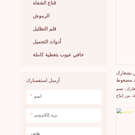
يم الطبيعية
قناع الشفاه
رة من حيث
الرموش
قلم التظليل
أدوات التجميل
خافي عيوب بتغطية كاملة
ص بشعارك
د مضغوط
أرسل استفسارك
وهايلايتر
عارك، تضم
، من إنتاج
اسم
في مقاطعة
جية العالية
بريد إلكتروني
تتمتع شركة
القدرة على
 المنتجات
هاتف