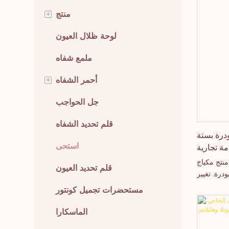
+
منتج
مكياج العيون
لوحة ظلال العيون
مكياج الشفاه
ملمع شفاه
+
أدوات التجميل
أحمر الشفاه
مكياج الوجه
أحمر شفاه كريمي
جل الحواجب
العناية بالبشرة
أحمر شفاه سائل
قلم تحديد الشفاه
درة بستة
مة تجارية
مكياج الجسم
استحى
خاصة.
منتج مكياج
الوافدون الجدد
قلم تحديد العيون
درة. تغيير
في البداية
أفضل مستحضرات التجميل
مستحضرات تجميل كونتور
د ملامسته
مبيعًا
ء أو الزيت
الماسكارا
بودرة ناعم.