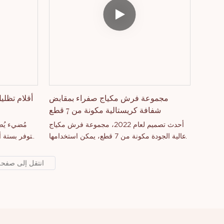
مجموعة فرش مكياج صفراء بمقابض
أقلام تظلي
شفافة كريستالية مكونة من 7 قطع
أحدث تصميم لعام 2022، مجموعة فرش مكياج
مُضيء يُض
عالية الجودة مكونة من 7 قطع، يمكن استخدامها
متوفر بستة أ
للوجه/الشفاه، مقبض أصفر شفاف كريستالي،
لبشرتكِ و
جودة عالية.
ودمجه دون تك
لتعديل ظلا
وغيرها، ليجعل مكياجكِ أكثر مثاليةً وتنوعًا.