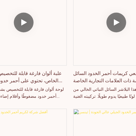
 هذه المجموعة كأحمر خدود متكامل،
المزايا الرئيسية: يجمع بين ملاءمة الكر
مع تحديد ملامح الوجه، وأحمر خدود
وسهولة مزجه، مع خصائص البود
هايلايتر، مما يتيح للمستخدمين نحت
التحكم في الزيوت لفترة طويلة وعدم التلطخ.
ضاءة الوجه بمنتج واحد. متوفرة للبيع
علامات التجارية الخاصة، وللتخصيص،
باعة الشعار والتغليف الكاملة، تُعد
مثالية للعلامات التجارية التي تبحث
ي كريمات أحمر الخدود السائل
علبة ألوان فارغة قابلة للتخصي
ذات العلامات التجارية الخاصة
الخاص، تحتوي على أحمر خدو
من الصين | ثينسن
ذا البلاشر السائل النباتي الخالي من
لوحة ألوان فارغة قابلة للتخصيص بش
ونًا طبيعيًا يدوم طويلًا. تركيبته الغنية
أحمر خدود مضغوطًا وأقلام إضاءة
ات صبغة عالية، لكنها تمتزج بسلاسة.
شركة ثينسن، ومقرها الرئيسي 
 ألوان متنوعة، من النيود إلى الوردي
قوانغدونغ، الصين. بفضل قدراتنا الإنتا
نحن شركة تصنيع مستحضرات تجميل
ومستوى التكنولوجيا التنافسي، 
ات خبرة في تصنيع المنتجات الأصلية (OEM)
شنتشن ثينسن للتكنولوجيا المحدودة ب
وتصميمها (ODM)، متخصصون في تركيبات
تطوير وتصنيع مجموعة واسعة من