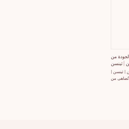
لجودة من
 | ثينسن
 | ثينسن |
ا تُضاهى من
 بالمنتجات
بة. تُعالج
 باستمرار.
مر الخدود