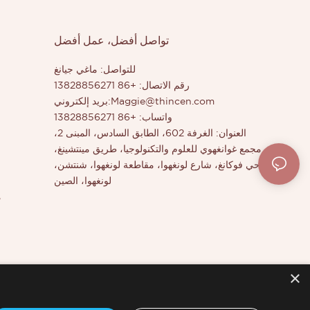
تواصل أفضل، عمل أفضل
للتواصل: ماغي جيانغ
رقم الاتصال: +86 13828856271
Maggie@thincen.com
بريد إلكتروني:
واتساب: +86 13828856271
العنوان: الغرفة 602، الطابق السادس، المبنى 2،
مجمع غوانغهوي للعلوم والتكنولوجيا، طريق مينتشينغ،
حي فوكانغ، شارع لونغهوا، مقاطعة لونغهوا، شنتشن،
لونغهوا، الصين
م
×