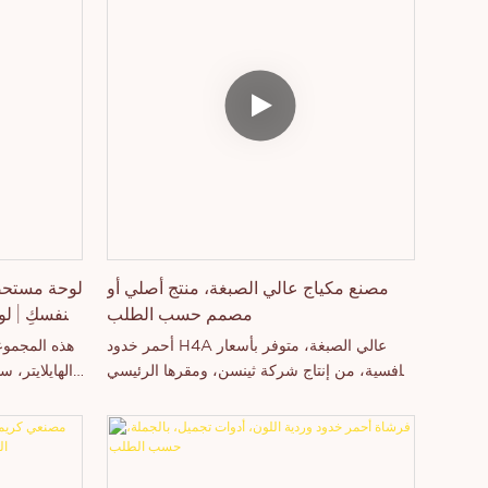
مصنع مكياج عالي الصبغة، منتج أصلي أو
لوحة مستحضر
مصمم حسب الطلب
بنفسكِ | لو
أحمر خدود H4A عالي الصبغة، متوفر بأسعار
هذه المجموعة
تنافسية، من إنتاج شركة ثينسن، ومقرها الرئيسي
والهايلايتر، 
في مقاطعة قوانغدونغ، الصين. بفضل قدراتنا
الاستخدام
الإنتاجية العالية ومستوى التكنولوجيا التنافسي،
والأسواق ال
تتمتع شركة شنتشن ثينسن للتكنولوجيا المحدودة
ومقاومة 
بالقدرة على تطوير وتصنيع مجموعة واسعة من
وثباتًا 