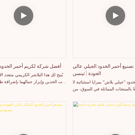
خدمات العلامات التجارية الخاصة.
بشكل مستقل. نرحب بتواصلكم معنا 
تنا منتجات الشفاه، ومكياج العيون،
مهتمين بمنتجاتنا الجديدة أو ترغبو
لوجه، والفرش، وغيرها. تواصلوا معنا
المزيد عن شركتنا.
نشاء خط إنتاج خاص بكم من البلاشر
السائل!
صنيع أحمر الخدود الجيلي عالي
أفضل شركة لكريم أحمر الخدود 
الجودة | ثينسن
يُتيح لكِ هذا البلاشر الكريمي متعدد ا
نحت الخدين وإبراز جمالهما بإشراقة طبي
خدود "جيلي بلاش" بمزايا استثنائية لا
بقوامه الفريد الذي يندمج بسلاسة 
ً بالمنتجات المماثلة في السوق، من
نقدم تركيبات مخصصة وخدمات 
اء والجودة والمظهر، ويحظى بسمعة
علامات تجارية خاصة.
حرصت شركة "ثينسين" على معالجة
منتجات السابقة وتحسينها باستمرار.
خصيص مواصفات "جيلي بلاش" وفقًا
لاحتياجاتكم.