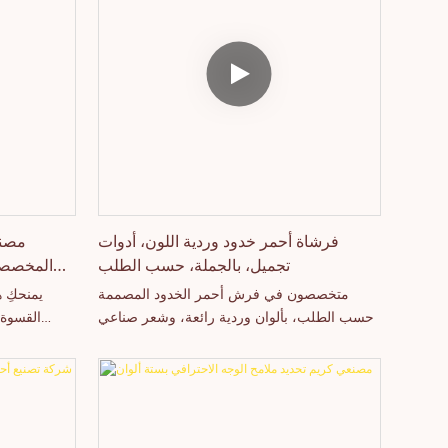
المنتجات بشكل مستقل. نرحب بتواصلكم معنا
اللون. تعمل
سواء كنتم مهتمين بمنتجنا الجديد - أحمر الخدود -
وأحمر خدود 
أو ترغبون في معرفة المزيد عن شركتنا.
مع برونزر و
وتحديد وإ
بالجملة، ولل
مع خيارات ط
هذه المجموعة 
عن حلول تجميلية عالية الجودة وجاهزة للسوق.
فرشاة أحمر خدود وردية اللون، أدوات
مصنع
تجميل، بالجملة، حسب الطلب
المخصصة 
متخصصون في فرش أحمر الخدود المصممة
يمنحكِ ه
حسب الطلب، بألوان وردية رائعة، وشعر صناعي
القسوة ل
نباتي يمكن تخصيصه لعلامتك التجارية الخاصة.
بالمعادن ذ
متوفر بثمانية
والبرقوقي. 
ذ