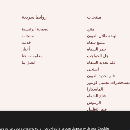
منتجات
روابط سريعة
منتج
الصفحة الرئيسية
لوحة ظلال العيون
منتجات
ملمع شفاه
خدمة
أحمر الشفاه
أخبار
جل الحواجب
معلومات عنا
قلم تحديد الشفاه
اتصل بنا
استحى
قلم تحديد العيون
ستحضرات تجميل كونتور
الماسكارا
قناع الشفاه
الرموش
قلم التظليل
أدوات التجميل
خافي عيوب بتغطية كاملة
website you consent to all cookies in accordance with our Cookie