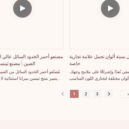
ل بستة ألوان تحمل علامة تجارية
مصنعو أحمر الخدود السائل عالي ا
خاصة
الصين | مصنع ثينسن
في بُعدًا وإشراقًا على ملامح وجهك.
مُصنّعو أحمر الخدود السائل من الصين
لوان مختلفة لتختاري اللون المناسب
يتميز منتج ثينسن بمزايا استثنائية ل
مكياجكِ. قوامه الناعم يُسهّل تطبيقه
حيث الأداء والجودة والمظهر، مقارنةً
تل أو سيلان. يُمكن استخدامه أيضًا
المماثلة في السوق، ويحظى بسمعة طي
1
2
3
ل العيون، وملمع الشفاه، والحواجب،
ثينسن عيوب المنتجات السابقة وتُحسّنها
يمكن تخصيص مواصفات مُصنّعي أح
السائل من الصين | ثينسن وفقًا لاحتياجاتكم.