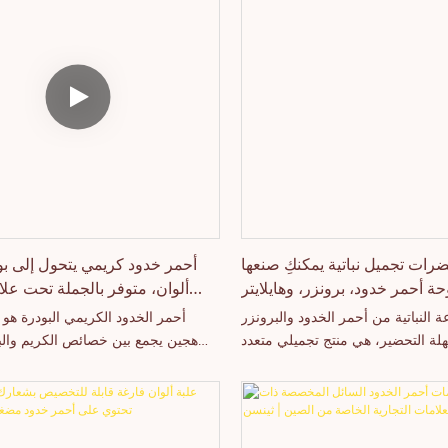
ات تجميل نباتية يمكنكِ صنعها
أحمر خدود كريمي يتحول إلى بو
حة أحمر خدود، برونزر، وهايلايتر
ألوان، متوفر بالجملة تحت علا
بالجملة
 النباتية من أحمر الخدود والبرونزر
أحمر الخدود الكريمي البودرة هو 
سهلة التحضير، هي منتج تجميلي متعدد
هجين يجمع بين خصائص الكريم والبو
ات، مصمم خصيصًا لعلامات التجميل
الملمس: يتميز الجزء العلوي من الوجه 
احترافية. تتميز بتركيبة غنية بالأصباغ
بملمس كريمي ناعم وسهل التوزيع؛ بع
للماء، مما يضمن سهولة الاستخدام،
للبشرة ومزجه برفق، يتبخر الما
يدوم طويلًا، وإمكانية التحكم في كثافة
تدريجيًا، ليتحول في النهاية إلى تأثير 