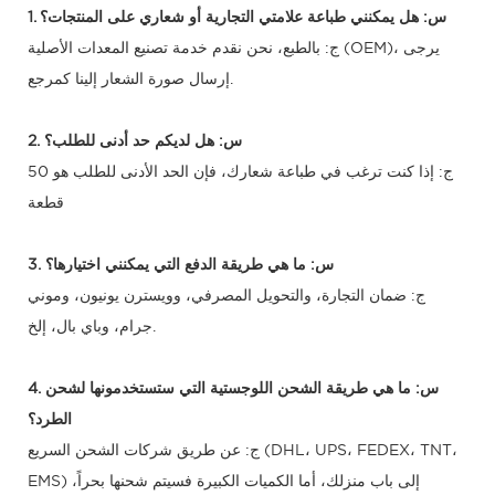
1. س: هل يمكنني طباعة علامتي التجارية أو شعاري على المنتجات؟
ج: بالطبع، نحن نقدم خدمة تصنيع المعدات الأصلية (OEM)، يرجى
إرسال صورة الشعار إلينا كمرجع.
2. س: هل لديكم حد أدنى للطلب؟
ج: إذا كنت ترغب في طباعة شعارك، فإن الحد الأدنى للطلب هو 50
قطعة
3. س: ما هي طريقة الدفع التي يمكنني اختيارها؟
ج: ضمان التجارة، والتحويل المصرفي، وويسترن يونيون، وموني
جرام، وباي بال، إلخ.
4. س: ما هي طريقة الشحن اللوجستية التي ستستخدمونها لشحن
الطرد؟
ج: عن طريق شركات الشحن السريع (DHL، UPS، FEDEX، TNT،
EMS) إلى باب منزلك، أما الكميات الكبيرة فسيتم شحنها بحراً،