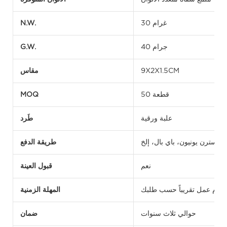
30 غرام
N.W.
40 جرام
G.W.
9X2X1.5CM
مقاس
50 قطعة
MOQ
علبة ورقية
طَرد
ويسترن يونيون، باي بال، إلخ
طريقة الدفع
نعم
قبول العينة
المهلة الزمنية
حوالي ثلاث سنوات
ضمان