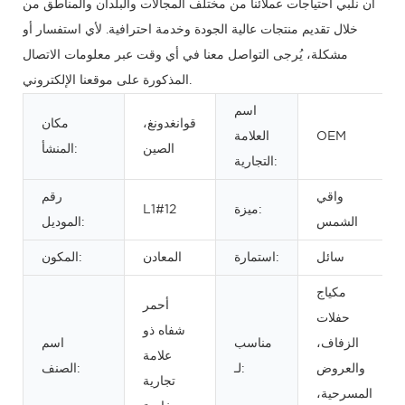
أن نلبي احتياجات عملائنا من مختلف المجالات والبلدان والمناطق من
خلال تقديم منتجات عالية الجودة وخدمة احترافية. لأي استفسار أو
مشكلة، يُرجى التواصل معنا في أي وقت عبر معلومات الاتصال
المذكورة على موقعنا الإلكتروني.
اسم
قوانغدونغ،
مكان
OEM
العلامة
الصين
المنشأ:
التجارية:
واقي
رقم
ميزة:
L1#12
الشمس
الموديل:
سائل
استمارة:
المعادن
المكون:
مكياج
أحمر
حفلات
شفاه ذو
الزفاف،
مناسب
اسم
علامة
والعروض
لـ:
الصنف:
تجارية
المسرحية،