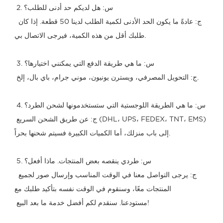
 2. س: هل لديكم حد أدنى للطلب؟
 ج: عادةً ما يكون الحد الأدنى لكمية الطلب لدينا 50 قطعة. إذا كان 
طلبك أقل من هذه الكمية، فيرجى الاتصال بي.
 3. س: ما هي طريقة الدفع التي يمكنني اختيارها؟
 ج: التحويل المصرفي، ويسترن يونيون، موني جرام، باي بال، إلخ.
 4. س: ما هي الطريقة اللوجستية التي ستستخدمونها لشحن الطرد؟
 ج: عن طريق الشحن السريع (DHL، UPS، FEDEX، TNT، EMS) 
إلى باب منزلك، أما الكميات الكبيرة فسيتم شحنها بحراً.
 5. س: طردي ينقصه بعض المنتجات. ماذا أفعل؟
 ج: يرجى التواصل معنا في الوقت المناسب وإرسال صور لجميع 
المنتجات معًا، وسنقوم في الوقت نفسه بتأكيد طلبك مع
 مستودعنا. سنقدم لكم أفضل خدمة ما بعد البيع!