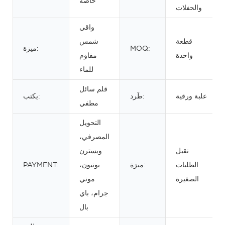
خاصة
والحفلات
واقي
قطعة
شمس
MOQ:
ميزة:
واحدة
مقاوم
للماء
قلم سائل
علبة ورقية
طَرد:
يكتب:
مطفي
التحويل
المصرفي،
نقبل
ويسترن
الطلبات
ميزة:
يونيون،
PAYMENT:
الصغيرة
موني
جرام، باي
بال