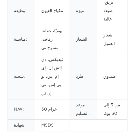
بريق،
صبغة
ميزة:
مكياج العيون
وظيفة:
عالية
يوميًا، حفلة،
شعار
الشعار:
زفاف،
مناسبة:
العميل
مسرح تي
فيديكس، دي
إتش إل، إي
صندوق
طَرد:
إم إس، يو
شحنة:
بي إس، تي
إن تي
من 3 إلى
موعد
30 غرام
N.W:
30 يومًا
التسليم:
MSDS
شهادة: