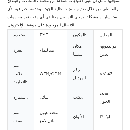
منتجاتها. نأمل أن نلبي احتياجات عملائنا من مختلف المجالات والبلدان
والمناطق من خلال تقديم منتجات عالية الجودة وخدمة احترافية. لأي
استفسار أو مشكلة، يرجى التواصل معنا في أي وقت عبر معلومات
الاتصال الموجودة على موقعنا الإلكتروني.
المعادن
المكون:
EYE
يستخدم:
قوانغدونغ،
مكان
ضد للماء
ميزة:
الصين
المنشأ:
اسم
رقم
VV-43
OEM/ODM
العلامة
الموديل:
التجارية:
محدد
يكتب:
سائل
استمارة:
العيون
محدد عيون
اسم
12 لونًا
الألوان:
سائل لامع
الصنف: