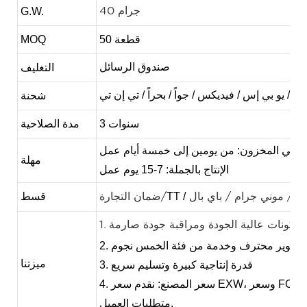
G.W.
40 جرام
50 قطعة
MOQ
صندوق الرسائل
التغليف
ل / يو بي إس / فيديكس / جواً / بحراً / تي إن تي
شحنة
3 سنوات
مدة الصلاحية
رة في المخزون: من يومين إلى خمسة أيام عمل
مهلة
الإنتاج بالجملة: 7-15 يوم عمل
TT /
قسط
ن / موني جرام / باي بال
ضمان التجارة/
1. مكونات عالية الجودة ومراقبة جودة صارمة
ث وتطوير محترف وخدمة من فئة الخمس نجوم
ميزتنا
3. قدرة إنتاجية كبيرة وتسليم سريع
4. سعر المصنع: نقدم سعر EXW، وسعر FOB، وسعر CIF، أو حسب
متطلبات العميل.