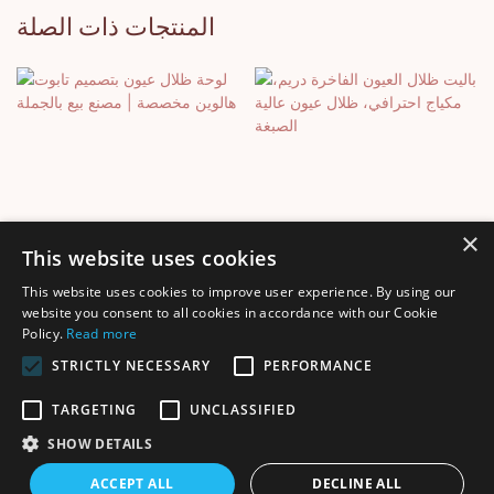
المنتجات ذات الصلة
×
This website uses cookies
This website uses cookies to improve user experience. By using our
باليت ظلال العيون الفاخرة
لوحة ظلال عيون بتصميم تابوت
website you consent to all cookies in accordance with our Cookie
Policy.
Read more
دريم، مكياج احترافي، ظلال
هالوين مخصصة | مصنع بيع
عيون عالية الصبغة
بالجملة
STRICTLY NECESSARY
PERFORMANCE
TARGETING
UNCLASSIFIED
SHOW DETAILS
جميع الحقوق محفوظة © 2025 لشركة Shenzhen Thincen Technology
ACCEPT ALL
DECLINE ALL
خريطة الموقع
Co., Ltd. - www.thincen.com |