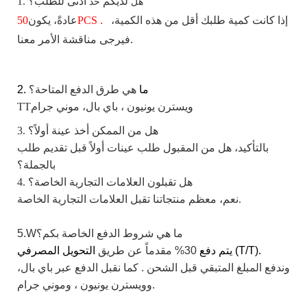
لديكم
أدنى
للطلب؟
1.
هل
حد
إذا
كانت كمية طلبك أقل من هذه الكمية،
.
PCS
عادةً، يكون
50
فيرجى مناقشة الأمر معنا.
2. ما
هي
طرق الدفع
المتاحة؟
ويسترن
يونيون
، باي بال،
موني جرام
TT
3. هل من الممكن أخذ عينة أولاً؟
بالتأكيد، هل من المقبول طلب عينات أولاً قبل تقديم طلب
بالجملة؟
4. هل تقبلون العلامات التجارية الخاصة؟
نعم، معظم منتجاتنا تقبل العلامات التجارية الخاصة.
ما
هي
شروط الدفع الخاصة بكم؟
5.W
التحويل المصرفي (T/T).
يتم دفع
30%
مقدماً
عن طريق
وندفع المبلغ المتبقي قبل الشحن
.
كما نقبل الدفع عبر باي بال،
، وموني جرام.
وويسترن
يونيون