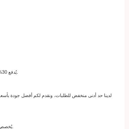
يُدفع 30% مقدماً عن طريق التحويل المصرفي، ويُسدد المبلغ المتبقي قبل الشحن. كما نقبل الدفع عبر باي بال، وويسترن يونيون، وماني غرام.
لدينا حد أدنى منخفض للطلبات، ونقدم لكم أفضل جودة بأسعار 
يُخصص رقم تتبع لكل طلب بمجرد شحنه. يمكنك متابعة عملية الشحن باستخدام رقم التتبع الخاص بطلبك على الموقع الإلكتروني المخصص.