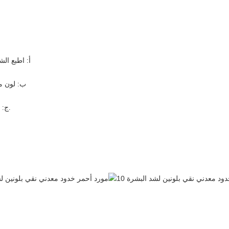
أ: اطبع الشع
ب: لون مخص
ج: لون وتصميم وتغليف حسب الطلب. الحد الأدنى للطلب 6000 قطعة.