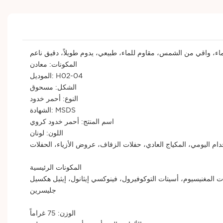
ماء، واقي من الشمس، مقاوم للماء، طبيعي، يدوم طويلاً، دقيق ناعم
المكونات: معادن
الموديل: H02-04
الشكل: مسحوق
النوع: أحمر خدود
الشهادة: MSDS
اسم المنتج: أحمر خدود كروي
اللون: لونان
دام اليومي، المكياج العادي، حفلات الزفاف، عروض الأزياء، الحفلات
المكونات الرئيسية
رات المغنيسيوم، أسيتات التوكوفيرول، فينوكسي إيثانول، إيثيل هكسيل
جليسرين
الوزن: 75 غراماً