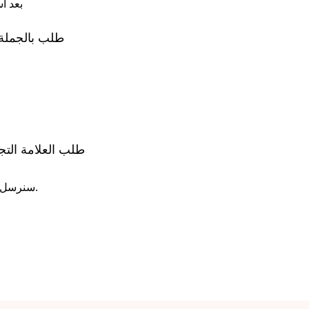
4. نقوم بشحن طلبك 
طلب بالجملة
طلب العلامة التج
3. سنرسل لك نموذجًا لشعارك على منتجنا وعلبته لتتمكن من معاينته.