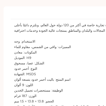
بعد 11 عامًا من التطوير، تحتل شركة ثينسن اليوم مكانة مرموقة في صناعة أحمر الخدود التجميلي. نُصمّم منتجاتنا خصيصًا لأكثر من 2000 علامة تجارية خاصة في أكثر من 120 دولة حول العالم، ونلتزم دائمًا بأعلى
الاستخدام: وجه
المميزات: واقي من الشمس، مقاوم للماء
المكونات: معادن
الموديل: H9
الشكل: عصا، مسحوق
النوع: أحمر خدود
الشهادة: MSDS
اسم المنتج: باليت أحمر خدود بتسعة ألوان
اللون: 9 ألوان
الوظيفة: مستحضرات تجميل الخدين
الوزن: 187 غرام
الحجم: 13.8 × 13.8 × 1.5 سم