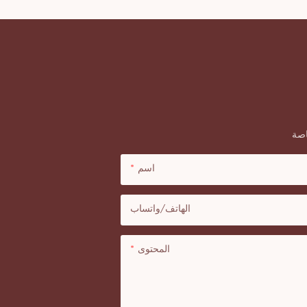
اسم
الهاتف/واتساب
المحتوى