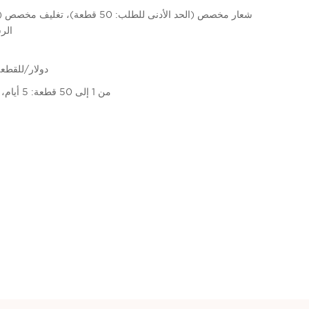
الرس
4.50 دولار/لل
من 1 إلى 50 قطعة: 5 أيام، أكثر من 50 قطعة: قابل للتفاوض (بالأيام)