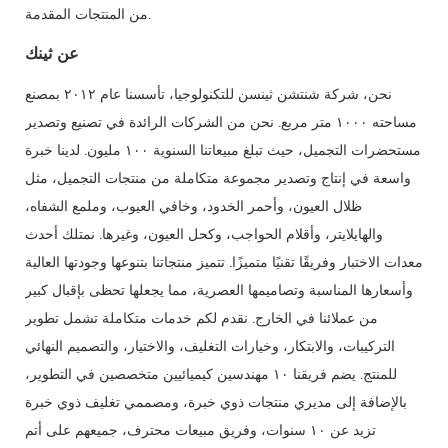
من المنتجات المقدمة.
عن ثينك
نحن، شركة شنتشن ثينسن للتكنولوجيا، تأسسنا عام ٢٠١٢ بمصنع
مساحته ١٠٠٠ متر مربع. نحن من الشركات الرائدة في تصنيع وتصدير
مستحضرات التجميل، حيث تبلغ مبيعاتنا السنوية ١٠٠ مليون. لدينا خبرة
واسعة في إنتاج وتصدير مجموعة متكاملة من منتجات التجميل، مثل
ظلال العيون، وأحمر الخدود، وخافي العيوب، وملمع الشفاه،
والهايلايتر، وأقلام الحواجب، وكحل العيون، وغيرها. نمتلك أحدث
معدات الاختبار وفريقًا تقنيًا متميزًا. تتميز منتجاتنا بتنوعها وجودتها العالية
وأسعارها المناسبة وتصاميمها العصرية، مما يجعلها تحظى بإقبال كبير
من عملائنا في الخارج. نقدم لكم خدمات متكاملة تشمل تطوير
التركيبات، والابتكار، وخيارات التغليف، والاختيار، والتصميم النهائي
للمنتج. يضم فريقنا ١٠ مهندسين كيميائيين متخصصين في التطوير،
بالإضافة إلى مديري منتجات ذوي خبرة، ومصممي تغليف ذوي خبرة
تزيد عن ١٠ سنوات، وفريق مبيعات محترف، جميعهم على أتم