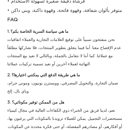
• فرشاة دقيقة صغيرة لسهولة الاستخدام
• متوفر بألوان شفافة، وقهوة فاتحة، وقهوة داكنة، وبني داكن
FAQ
1. ما هي سياسة السرية الخاصة بكم؟
نحن منفتحون نسبياً على توقيع العلامات التجارية والعملاء اتفاقيات
عدم الإفصاح معنا. أما فيما يتعلق بتطوير المنتجات، فلا نشاركها مطلقاً
مع عملائنا. كما أننا لا نتعامل بالجملة، وبالتالي لا نعيد بيع المنتجات
النهائية لعملاء آخرين أو نعيد تسمية تركيبات عملائنا.
2. ما هي طريقة الدفع التي يمكنني اختيارها؟
ضمان التجارة، والتحويل المصرفي، وويسترن يونيون، وموني جرام،
وباي بال، إلخ.
3. هل من الممكن توفير مكوناتي؟
نعم، لدينا فريق من الخبراء ذوي الكفاءات العالية في مجال كيمياء
مستحضرات التجميل. يمكن للعملاء تزويدنا بالمكونات التي يرغبون بها،
أو أفكارهم، أو مصادرهم المفضلة، أو حتى فكرة محددة عن المكونات.