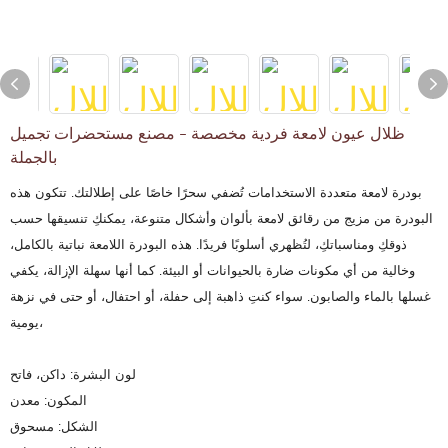
ظلال عيون لامعة فردية مخصصة - مصنع مستحضرات تجميل
بالجملة
بودرة لامعة متعددة الاستخدامات تُضفي سحرًا خاصًا على إطلالتك. تتكون هذه
البودرة من مزيج من رقائق لامعة بألوان وأشكال متنوعة، يمكنكِ تنسيقها حسب
ذوقكِ ومناسباتكِ، لتُظهري أسلوبًا فريدًا. هذه البودرة اللامعة نباتية بالكامل،
وخالية من أي مكونات ضارة بالحيوانات أو البيئة. كما أنها سهلة الإزالة، يكفي
غسلها بالماء والصابون. سواء كنتِ ذاهبة إلى حفلة، أو احتفال، أو حتى في نزهة
يومية،
لون البشرة: داكن، فاتح
المكون: معدن
الشكل: مسحوق