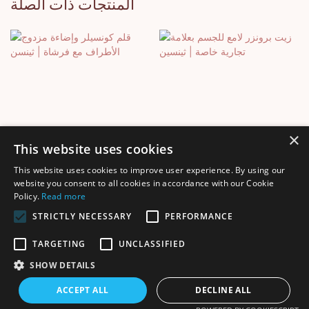
المنتجات ذات الصلة
×
This website uses cookies
This website uses cookies to improve user experience. By using our
زيت برونزر لامع للجسم بعلامة
قلم كونسيلر وإضاءة مزدوج
website you consent to all cookies in accordance with our Cookie
Policy.
Read more
تجارية خاصة | ثينسين
الأطراف مع فرشاة | ثينسن
STRICTLY NECESSARY
PERFORMANCE
TARGETING
UNCLASSIFIED
SHOW DETAILS
جميع الحقوق محفوظة © 2025 لشركة Shenzhen Thincen Technology
ACCEPT ALL
DECLINE ALL
خريطة الموقع
Co., Ltd. - www.thincen.com |