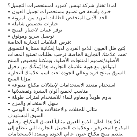
لماذا تختار شركة ثينسن كمورد لمستحضرات التجميل؟
• خبرة واسعة في تصنيع مستحضرات تجميل العيون
• الحد الأدنى المنخفض للطلبات لمزيد من المرونة
• خيارات تخصيص شاملة
• توفر عينات لاختبار المنتج
• توصيل سريع وموثوق
فرص العلامات التجارية الخاصة:
يُتيح ظل العيون اللامع الفردي لدينا إمكانية ممتازة للتسويق
تحت علامتك التجارية الخاصة. نرحب بطلبات تصنيع المعدات
الأصلية/تصميم المنتجات الأصلية، ويمكننا تخصيص المنتج
ليتوافق مع هوية علامتك التجارية. هذا يُمكّنك من دخول
السوق بمنتج فريد وعالي الجودة تحت اسم علامتك التجارية.
مزايا المنتج:
• استخدام متعدد الاستخدامات لإطلالات مكياج متنوعة
• مناسب لجميع ألوان البشرة وتفضيلاتها
• يدوم طويلاً ومقاوم للماء للاستخدام لفترات طويلة
• سهل الاستخدام والمزج
• مثالي للحفلات والاحتفالات والارتداء اليومي
السوق المستهدف:
يُعدّ هذا الظل اللامع للعيون مثالياً لعشاق المكياج، وفناني
المكياج المحترفين، وعلامات التجميل التجارية التي تتطلع إلى
تقديم منتج مكياج عيون عالي الجودة ومتعدد الاستخدامات.