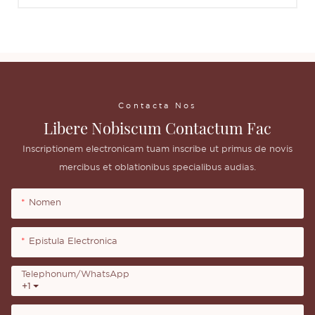
Contacta Nos
Libere Nobiscum Contactum Fac
Inscriptionem electronicam tuam inscribe ut primus de novis
mercibus et oblationibus specialibus audias.
Nomen
Epistula Electronica
Telephonum/WhatsApp
+1