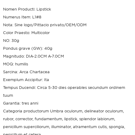
Nomen Producti: Lipstick
Numerus Item: L1#8
Nota: Sine logo/Pittacio privato/OEM/ODM
Color Praesto: Multicolor
NO: 30g
Pondus grave (GW): 40g
Magnitudo: DIA-2.0CM A-7.0CM
MOQ: humilis
Sarcina: Arca Chartacea
Exemplum Accipitur: Ita
Tempus Ducendi: Circa 5-30 dies operables secundum ordinem
tuum
Garantia: tres anni
Categoria productorum Umbra oculorum, delineator oculorum,
rubor, corrector, fundamentum, lipstick, splendor labiorum,
penicillum superciliorum, illuminator, atramentum cutis, spongia,
penicillum et cetera.