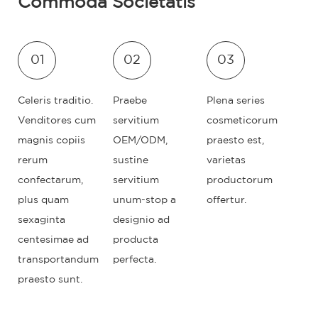
Commoda Societatis
01
02
03
Celeris traditio.
Praebe
Plena series
Venditores cum
servitium
cosmeticorum
magnis copiis
OEM/ODM,
praesto est,
rerum
sustine
varietas
confectarum,
servitium
productorum
plus quam
unum-stop a
offertur.
sexaginta
designio ad
centesimae ad
producta
transportandum
perfecta.
praesto sunt.