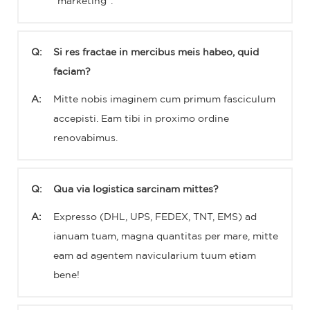
"marketing".
Q:
Si res fractae in mercibus meis habeo, quid
faciam?
A:
Mitte nobis imaginem cum primum fasciculum
accepisti. Eam tibi in proximo ordine
renovabimus.
Q:
Qua via logistica sarcinam mittes?
A:
Expresso (DHL, UPS, FEDEX, TNT, EMS) ad
ianuam tuam, magna quantitas per mare, mitte
eam ad agentem navicularium tuum etiam
bene!