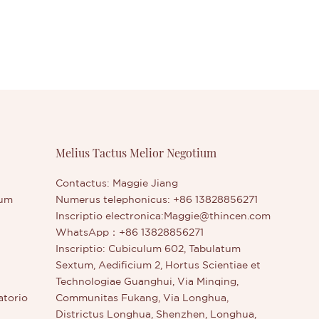
Melius Tactus Melior Negotium
Contactus: Maggie Jiang
rum
Numerus telephonicus: +86 13828856271
Inscriptio electronica:
Maggie@thincen.com
WhatsApp：+86 13828856271
Inscriptio: Cubiculum 602, Tabulatum
Sextum, Aedificium 2, Hortus Scientiae et
Technologiae Guanghui, Via Minqing,
atorio
Communitas Fukang, Via Longhua,
Districtus Longhua, Shenzhen, Longhua,