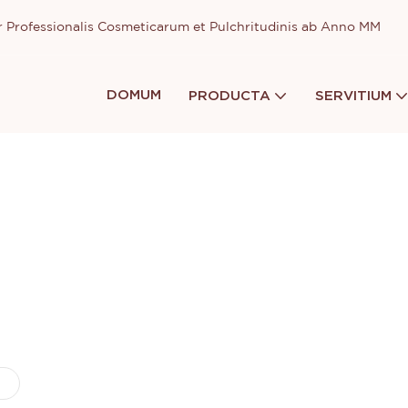
or Professionalis Cosmeticarum et Pulchritudinis ab Anno MM
DOMUM
PRODUCTA
SERVITIUM
Thincen
De nobis
Quaestiones Frequentes
Quaestiones Frequentes