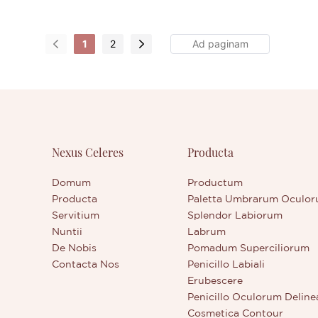
1
2
Nexus Celeres
Producta
Domum
Productum
Producta
Paletta Umbrarum Oculo
Servitium
Splendor Labiorum
Nuntii
Labrum
De Nobis
Pomadum Superciliorum
Contacta Nos
Penicillo Labiali
Erubescere
Penicillo Oculorum Deline
Cosmetica Contour