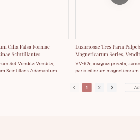
 sive plura de societate nostra
nostro emisso interest, sive p
is.
societate nostra scire cupis.
um Cilia Falsa Formae
Luxuriosae Tres Paria Palp
nae Scintillantes
Magneticarum Series, Vendit
Grosso, Ad Mensuram Acco
rum Set Vendita Vendita,
VV-82r, insignia privata, serie
um Scintillans Adamantum
paria ciliorum magneticorum
Fac Tuum Insigne
luxuriosorum, delineatio ocu
magnetica naturalis et appar
1
2
ciliorum, ornatus.