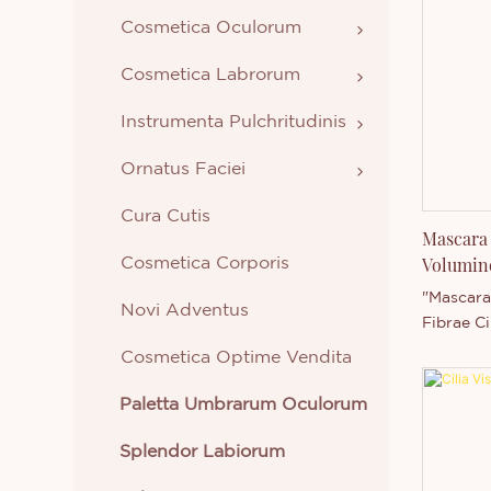
Cosmetica Oculorum
Cosmetica Labrorum
Instrumenta Pulchritudinis
Ornatus Faciei
Cura Cutis
Mascara 
Volumino
Cosmetica Corporis
Nigri
"Mascara
Novi Adventus
Fibrae Ci
est Thin
Cosmetica Optime Vendita
Sustenta
valida e
Paletta Umbrarum Oculorum
competit
Technolo
Splendor Labiorum
amplam 