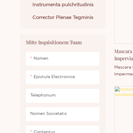
Instrumenta pulchritudinis
Corrector Plenae Tegminis
Mitte Inquisitionem Tuam
Mascara 
Impervia
Nomen
Cosmetic
Mascara 
Impermeab
Epistula Electronica
Main in 
capacitat
technolo
Telephonum
Thincen 
habet a
Nomen Societatis
independ
Libenter
sive nov
Contentus