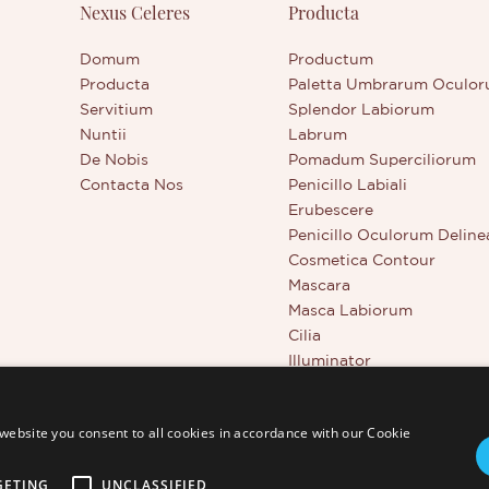
Nexus Celeres
Producta
Domum
Productum
Producta
Paletta Umbrarum Oculo
Servitium
Splendor Labiorum
Nuntii
Labrum
De Nobis
Pomadum Superciliorum
Contacta Nos
Penicillo Labiali
Erubescere
Penicillo Oculorum Deline
Cosmetica Contour
Mascara
Masca Labiorum
Cilia
Illuminator
Instrumenta Pulchritudini
Corrector Plenae Tegminis
website you consent to all cookies in accordance with our Cookie
GETING
UNCLASSIFIED