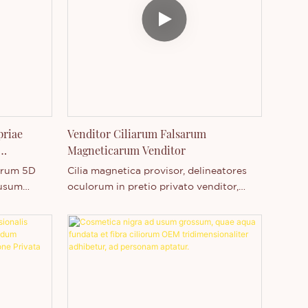
priae
Venditor Ciliarum Falsarum
Magneticarum Venditor
arum 5D
Cilia magnetica provisor, delineatores
 usum
oculorum in pretio privato venditor,
ione alba,
nota privata consuetudinaria.
onis notae