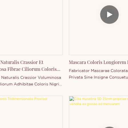
Naturalis Crassior Et
Mascara Coloris Longiorem 
sa Fibrae Ciliorum Coloris
Fabricator Mascarae Colorata
Privata Sine Insigne Consuetu
 Naturalis Crassior Voluminosa
liorum Adhibitae Coloris Nigri"
cen Main in Guangdong, Sinis.
ta capacitate productionis
t gradu technologiae
ivae, Shenzhen Thincen
gy Co., Ltd. facultatem habet
seriem productorum