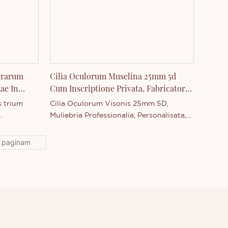
lura de
sive novo producto nostro edito -
"Mascara" - interest, sive plura de
societate nostra scire cupias.
ebrarum
Cilia Oculorum Muselina 25mm 5d
ae In
Cum Inscriptione Privata, Fabricator
mmodatae.
Involucrorum Ad Usum Privatum
s trium
Cilia Oculorum Visonis 25mm 5D,
Muliebria Professionalia, Personalisata,
lorum
Designata a Nobis Propriis, Solvenda
atus
Curae Nobis Tuis