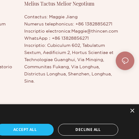
Melius Tactus Melior Negotium
Contactus: Maggie Jiang
rum
Numerus telephonicus: +86 13828856271
Inscriptio electronica:
Maggie@thincen.com
WhatsApp：+86 13828856271
Inscriptio: Cubiculum 602, Tabulatum
Sextum, Aedificium 2, Hortus Scientiae et
Technologiae Guanghui, Via Minqing,
atorio
Communitas Fukang, Via Longhua,
Districtus Longhua, Shenzhen, Longhua,
Sina.
×
s
ACCEPT ALL
DECLINE ALL