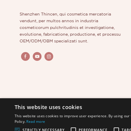
Shenzhen Thincen, qui cosmetica mercatoria
vendunt, per multos annos in industria
cosmeticorum pulchritudinis et investigatione,
evolutione, fabricatione, productione, et processu
OEM/ODM/OBM specializati sunt.
This website uses cookies
This website uses cookies to improve user experience. By using our 
Policy.
Read more
STRICTLY NECESSARY
PERFORMANCE
TAR