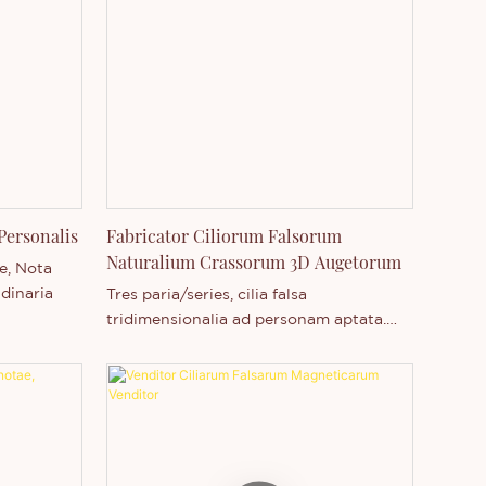
Personalis
Fabricator Ciliorum Falsorum
Naturalium Crassorum 3D Augetorum
e, Nota
dinaria
Tres paria/series, cilia falsa
tridimensionalia ad personam aptata.
Cilia falsa crassa naturalia ad personam
aptandam cum notis privatis permittunt.