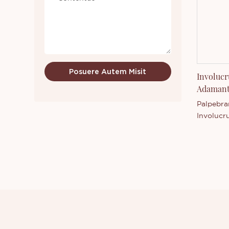
interest,
scire cup
Posuere Autem Misit
Involucr
Adamanti
Palpebra
Involucr
Formae, 