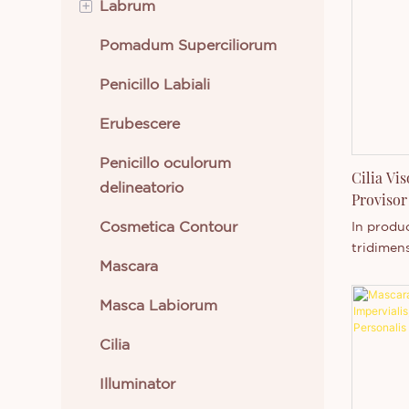
+
Labrum
independ
Libenter
Pomadum Superciliorum
Labrum Cremeum
sive nov
interest,
Penicillo Labiali
Lipstick Liquidum
scire cup
Erubescere
Penicillo oculorum
Cilia Vi
delineatorio
Provisor
Cosmetica Contour
In produ
tridimen
Mascara
parte pro
customiz
Masca Labiorum
specializ
Cilia
Illuminator