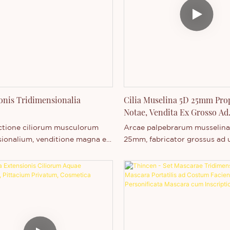
enter evolvendi et fabricandi.
 nobiscum communicare potes
o producto nostro emisso
 sive plura de societate nostra
is.
sonis Tridimensionalia
Cilia Muselina 5D 25mm Pro
Notae, Vendita Ex Grosso Ad
Mensuram
ctione ciliorum musculorum
Arcae palpebrarum musselin
sionalium, venditione magna ex
25mm, fabricator grossus ad
priae marcae, et
clientium, involucrum inscript
atione sub nota privata
praebet officium customizati
amur.
privatae.