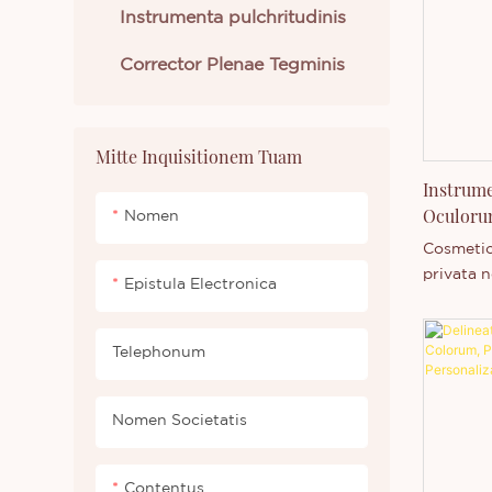
Libenter
Instrumenta pulchritudinis
sive nov
delineato
Corrector Plenae Tegminis
de societ
Mitte Inquisitionem Tuam
Instrum
Oculoru
Nomen
Cosmetica
privata n
Epistula Electronica
oculorum
oppido G
Sustenta
Telephonum
valida e
competit
Nomen Societatis
Technolo
amplam 
independ
Contentus