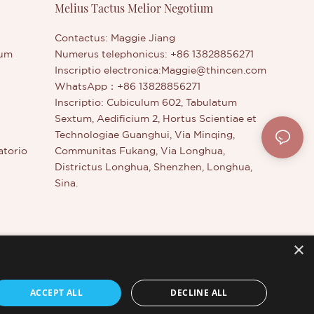
Melius Tactus Melior Negotium
societate
producto nostro edito, delineatore
oculorum, interest, sive plura de
societate nostra scire cupias.
Contactus: Maggie Jiang
rum
Numerus telephonicus: +86 13828856271
Inscriptio electronica:
Maggie@thincen.com
WhatsApp：+86 13828856271
Inscriptio: Cubiculum 602, Tabulatum
Sextum, Aedificium 2, Hortus Scientiae et
Technologiae Guanghui, Via Minqing,
atorio
Communitas Fukang, Via Longhua,
Districtus Longhua, Shenzhen, Longhua,
Sina.
×
s
ACCEPT ALL
DECLINE ALL