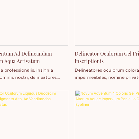
 nobiscum communicare potes
independenter evolvendi et fa
o producto nostro edito,
Libenter nobiscum communic
re oculorum, interest sive plus
sive delineatore oculorum no
ate nostra scire cupias.
interes, sive de societate nost
scire cupis.
entum Ad Delineandum
Delineator Oculorum Gel Pr
m Aqua Activatum
Inscriptionis
 professionalis, insignia
Delineatores oculorum colorat
ominis nostri, delineatores
impermeabiles, nomine privato
 sub nomine Thincen Main in
Thincen Main in oppido Guan
uangdong, Sinarum, sunt.
Sinarum, inveniuntur. Shenz
ta capacitate productionis
Technology Co., Ltd., valida c
t gradu technologiae
productionis et gradu techno
ivae, Shenzhen Thincen
competitivae sustenta, facul
gy Co., Ltd. facultatem habet
amplam seriem productorum
seriem productorum
independenter evolvendi et fa
enter evolvendi et fabricandi.
Libenter nobiscum communic