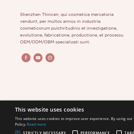
Shenzhen Thincen, qui cosmetica mercatoria
vendunt, per multos annos in industria
cosmeticorum pulchritudinis et investigatione,
evolutione, fabricatione, productione, et processu
OEM/ODM/OBM specializati sunt.
This website uses cookies
This website uses cookies to improve user experience. By using our 
Policy.
Read more
STRICTLY NECESSARY
PERFORMANCE
TAR