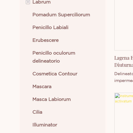
+
Labrum
Pomadum Superciliorum
Labrum Cremeum
Penicillo Labiali
Lipstick Liquidum
Erubescere
Penicillo oculorum
Lagena E
delineatorio
Diuturn
Cosmetica Contour
Delineat
impermeab
Mascara
delineat
Sinis est
Masca Labiorum
producti
technolo
Cilia
Thincen 
habet a
Illuminator
independ