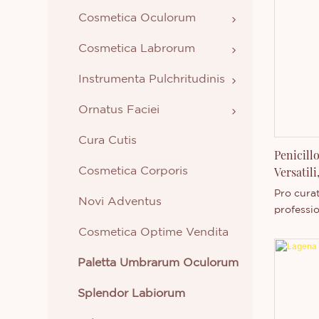
Cosmetica Oculorum
Cosmetica Labrorum
Instrumenta Pulchritudinis
Ornatus Faciei
Cura Cutis
Penicill
Versatili
Cosmetica Corporis
Pro cura
Novi Adventus
professio
Penicill
Cosmetica Optime Vendita
Inquire h
cosmetic
Paletta Umbrarum Oculorum
singulos 
Splendor Labiorum