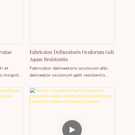
bricandi.
independenter evolvendi et fabricandi.
are potes
Libenter nobiscum communicare potes
vo nostro
sive novo producto nostro edito,
ra plura
delineatore oculorum, interest sive plus
de societate nostra scire cupias.
ivatae
Fabricator Delineatoris Oculorum Geli
Aquae Resistentis
i et
Fabricator delineatoris oculorum albi,
 insigniti,
delineator oculorum gelli resistentis
gdong,
aquae, nota privata consuetus.
hen Thincen
apacitate
logiae
tatem habet
bricandi.
are potes