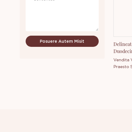
Libenter
sive nov
delineato
plura de 
Posuere Autem Misit
Delineat
Duodeci
Venditan
Vendita 
Praesto 
Colorum 
est Thin