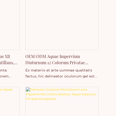
s XII
OEM/ODM Aquae Impervium
tillans,
Diuturnum 12 Colorum Privatae
Inscriptionis Eyeliner Gel
enta
Ex materiis et arte summae qualitatis
torem
factus, hic delineator oculorum gel est
micantium,
aquae resistens, diuturnus et non
mptum non
maculans, oculorum tuorum fucum
or
perfectum per totum diem servans.
 e quibus
Etiam in duodecim coloribus praesto
one eligas.
est, a nigro classico ad multicolores
icantem
modernos; sive naturalem, elegantem