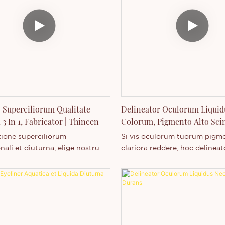
o Superciliorum Qualitate
Delineator Oculorum Liquidu
, 3 In 1, Fabricator | Thincen
Colorum, Pigmento Alto Scin
Venditore Commendatus
tione superciliorum
Si vis oculorum tuorum pigm
nali et diuturna, elige nostrum
clariora reddere, hoc delinea
um Unguenti Superciliorum.
liquidum duodecim colorum, 
odie de nostris officiis
pigmento alto praeditum, e
is comprehensivis et ad
debes praeterire. Hic delineat
aptatis!
duodecim umbris praesto est,
pro tua praeferentia et occasi
Omnes pulverem subtilem m