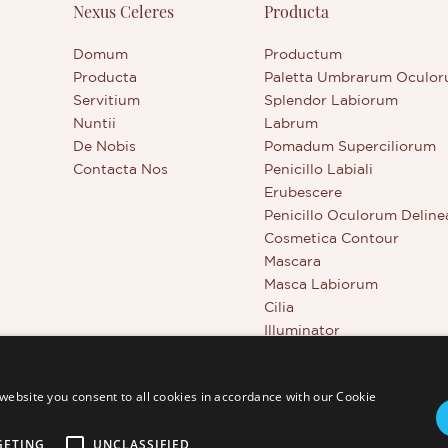
Nexus Celeres
Producta
emisso interest, sive plus de 
nostra scire cupis.
Domum
Productum
Producta
Paletta Umbrarum Oculo
Servitium
Splendor Labiorum
Nuntii
Labrum
De Nobis
Pomadum Superciliorum
Contacta Nos
Penicillo Labiali
Erubescere
Penicillo Oculorum Deline
Cosmetica Contour
Mascara
Masca Labiorum
Cilia
Illuminator
Instrumenta Pulchritudini
Corrector Plenae Tegminis
website you consent to all cookies in accordance with our Cookie
GETING
UNCLASSIFIED