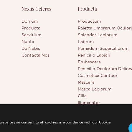
 contactum facere potes, sive
Nexus Celeres
Producta
ducto nostro emisso interest,
a de societate nostra scire
Domum
Productum
Producta
Paletta Umbrarum Oculo
Servitium
Splendor Labiorum
Nuntii
Labrum
De Nobis
Pomadum Superciliorum
Contacta Nos
Penicillo Labiali
Erubescere
Penicillo Oculorum Deline
Cosmetica Contour
Mascara
Masca Labiorum
Cilia
Illuminator
Instrumenta Pulchritudini
Corrector Plenae Tegminis
website you consent to all cookies in accordance with our Cookie