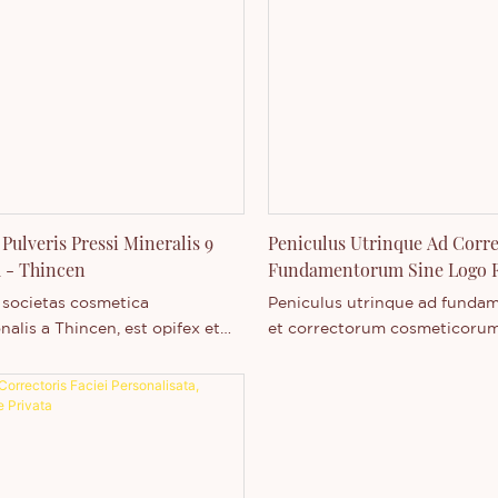
colores complementarios in 
compacto coniungit, tibi perm
artes formae conficiendae et
illuminandae sine labore ac
 Pulveris Pressi Mineralis 9
Peniculus Utrinque Ad Corr
 - Thincen
Fundamentorum Sine Logo F
Singularis
 societas cosmetica
Peniculus utrinque ad fund
nalis a Thincen, est opifex et
et correctorum cosmeticorum
 rerum cosmeticarum in grosso,
notis, personalisatio propriae
condita, technologia provecta,
ia dives, et officiis summae
s instructa. Hic pulvis vitia
er tegere, colorem cutis
, contra acne laborare, et