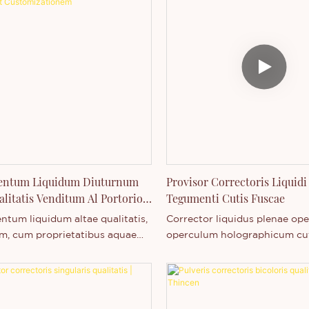
ntum Liquidum Diuturnum
Provisor Correctoris Liquidi
alitatis Venditum Al Portorio
Tegumenti Cutis Fuscae
ptionem Privatam Et
tum liquidum altae qualitatis,
Corrector liquidus plenae ope
zationem
m, cum proprietatibus aquae
operculum holographicum cut
is et plenae operimenti.
venditio in grosso cum pittacii
r nota privata, impressione
auxilium customizationis pitta
personalium, et customizatione
privatis.
M.