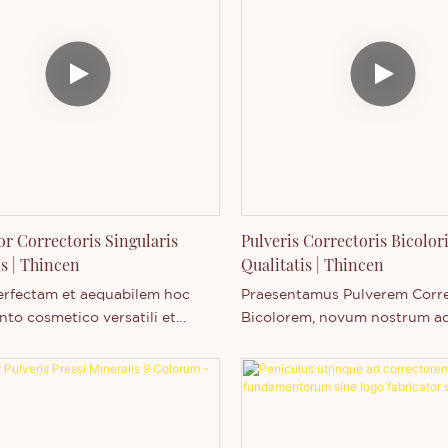
or Correctoris Singularis
Pulveris Correctoris Bicolor
is | Thincen
Qualitatis | Thincen
rfectam et aequabilem hoc
Praesentamus Pulverem Corr
to cosmetico versatili et
Bicolorem, novum nostrum a
s accipe. Sine labore cela,
conficiendam, solutionem co
 et corrige uno tantum
versatilem et multifunctional
! De linea nostra cosmeticorum
ad aspectum impeccabilem et
um hodie inquire.
calidum consequendum destin
Hic pulvis corrector singulari