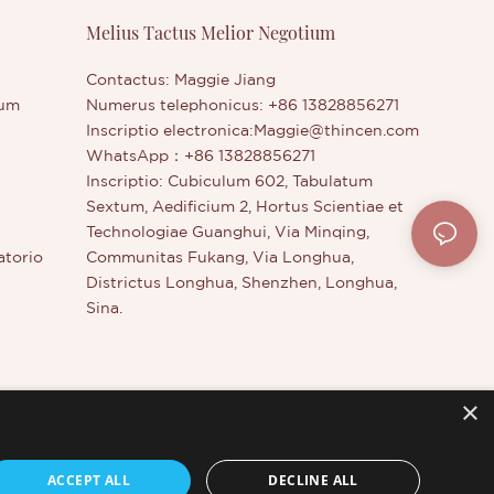
Melius Tactus Melior Negotium
Contactus: Maggie Jiang
rum
Numerus telephonicus: +86 13828856271
Inscriptio electronica:
Maggie@thincen.com
WhatsApp：+86 13828856271
Inscriptio: Cubiculum 602, Tabulatum
Sextum, Aedificium 2, Hortus Scientiae et
Technologiae Guanghui, Via Minqing,
atorio
Communitas Fukang, Via Longhua,
Districtus Longhua, Shenzhen, Longhua,
Sina.
×
s
ACCEPT ALL
DECLINE ALL