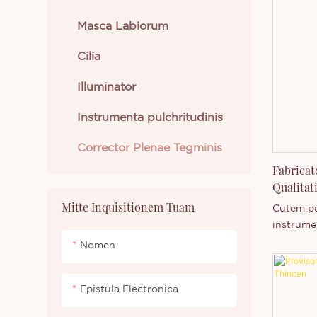
Masca Labiorum
Cilia
Illuminator
Instrumenta pulchritudinis
Corrector Plenae Tegminis
Fabricat
Qualitat
Mitte Inquisitionem Tuam
Cutem pe
instrumen
multi-usu
Nomen
conforma
producto
Epistula Electronica
minerali