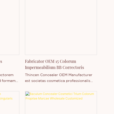
is
Fabricator OEM 15 Colorum
Impermeabilium BB Correctoris
ectorem
Thincen Concealer OEM Manufacturer
d formam
est societas cosmetica professionalis
smeticam
quae officia sub nomine proprio altae
em, quae
qualitatis praebet. Noster BB Concealer
 sole
Waterproof in 15 Shades est productum
ata est.
multi-usus quod maculas tegit, colorem
s duos
cutis aequat, humectat, et contra solem