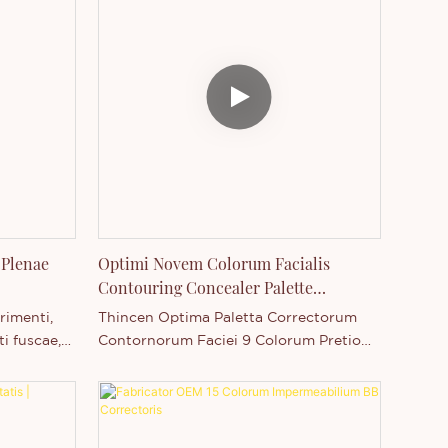
 Plenae
Optimi Novem Colorum Facialis
Contouring Concealer Palette
Provisores
rimenti,
Thincen Optima Paletta Correctorum
i fuscae,
Contornorum Faciei 9 Colorum Pretio
s privatis,
Fabricae - Thincen, Plena series
ciis
cosmeticorum praesto, varietas
productorum praebita.