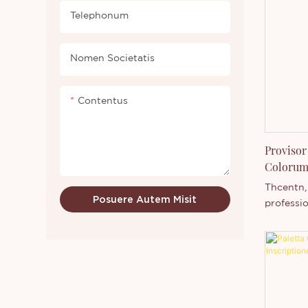
Telephonum
Nomen Societatis
Contentus
Provisor
Colorum
Thcentn,
Posuere Autem Misit
professio
venditor
anno MM 
experient
qualitati
efficacit
emendare