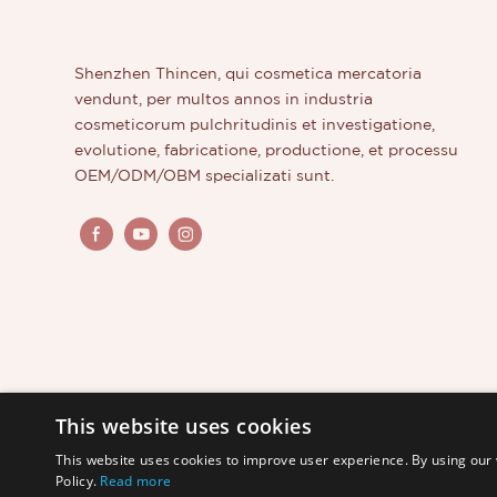
Nobiscum
novo pro
sive plur
Shenzhen Thincen, qui cosmetica mercatoria
cupis.
vendunt, per multos annos in industria
cosmeticorum pulchritudinis et investigatione,
evolutione, fabricatione, productione, et processu
OEM/ODM/OBM specializati sunt.
This website uses cookies
This website uses cookies to improve user experience. By using our 
Policy.
Read more