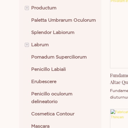
+
Productum
Paletta Umbrarum Oculorum
Cosmetica Oculorum
Splendor Labiorum
Cosmetica Labrorum
+
Labrum
Instrumenta Pulchritudinis
Pomadum Superciliorum
Ornatus Faciei
Labrum Cremeum
Penicillo Labiali
Cura Cutis
Lipstick Liquidum
Fundame
Altae Qu
Erubescere
Cosmetica Corporis
— Inscri
Fundamen
Penicillo oculorum
Novi Adventus
Customi
diuturnu
delineatorio
resistent
Cosmetica Optime Vendita
Sustinetu
Cosmetica Contour
logorum 
OEM/OD
Mascara