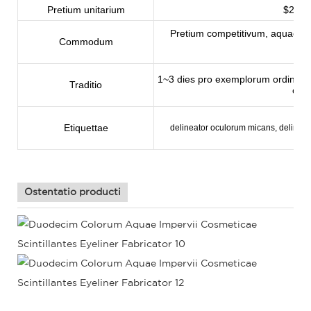
Pretium unitarium
$2/unc
Pretium competitivum, aquae i
Commodum
cele
1~3 dies pro exemplorum ordine, 5
Traditio
ordi
Etiquettae
delineator oculorum micans, delineat
Ostentatio producti