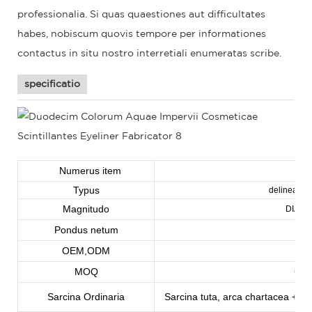
professionalia. Si quas quaestiones aut difficultates
habes, nobiscum quovis tempore per informationes
contactus in situ nostro interretiali enumeratas scribe.
specificatio
Numerus item
Typus
delineator 
Magnitudo
DIA-1
Pondus netum
OEM,ODM
s
MOQ
Cen
Sarcina Ordinaria
Sarcina tuta, arca chartacea + sa