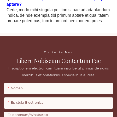
aptare?
Certe, modo mihi singula petitionis tuae ad adaptandum
indica, deinde exempla tibi primum aptare et qualitatem
probare poterimus, tum totum ordinem ponere potes.
Contacta Nos
Libere Nobiscum Contactum Fac
Inscriptionem electronicam tuam inscribe ut primus de novis
mercibus et oblationibus specialibus audias.
Nomen
Epistula Electronica
Telephonum/WhatsApp