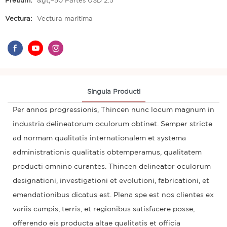
Pretium:
&gt;=50 Partes USD 2.5
Vectura:
Vectura maritima
Singula Producti
Per annos progressionis, Thincen nunc locum magnum in
industria delineatorum oculorum obtinet. Semper stricte
ad normam qualitatis internationalem et systema
administrationis qualitatis obtemperamus, qualitatem
producti omnino curantes. Thincen delineator oculorum
designationi, investigationi et evolutioni, fabricationi, et
emendationibus dicatus est. Plena spe est nos clientes ex
variis campis, terris, et regionibus satisfacere posse,
offerendo eis producta altae qualitatis et officia