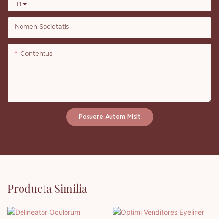
+1
Nomen Societatis
Contentus
Posuere Autem Misit
Producta Similia