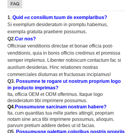
FAQ
1.
Quid
est
consilium tuum de exemplaribus?
Si exemplum desideratum in promptu habemus,
exempla gratuita praebere possumus.
Q2.
Cur nos?
Officinae venditionis directae et bonae officia post-
venditionis, quia in bonis officiis credimus et promissa
semper implemus. Libenter nobiscum contactum fac si
auxilium desideras. Hinc relationes nostras
commerciales diuturnas et fructuosas incipiamus!
Q3.
Possumne te rogare ut nostrum proprium logo
in producto imprimas?
Ita, officia OEM et ODM offerimus. Itaque logo
desideratum tibi imprimere possumus.
Q4.
Possumusne sarcinam nostram habere?
Ita, cum quantitas tua mille partes attingit, propriam
notam sine arca tibi imprimere possumus, alioquin,
parvum pretium addere debes ut id facias.
Q5
.
Possumusne palettam coloribus nostris propriis