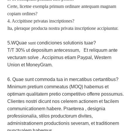
Certe, licetne exempla primum ordinare antequam magnam
copiam ordines?
4. Accipitisne privatas inscriptiones?
Ita, pleraque producta nostra privata inscriptione accipiuntur.
5.W
Quae
sunt
condiciones solutionis tuae?
T/T 30%
ut
depositum antecessum,
Et reliquum ante
vecturam solve
.
Accipimus
etiam Paypal,
Western
Union
et MoneyGram.
6. Quae sunt commoda tua in mercatibus certantibus?
Minimum pretium commeatus (MOQ) habemus et
optimam qualitatem pretio competitivo offerre possumus.
Clientes nostri dicunt nos celerem actionem et facilem
communicationem habere.
Praeterea
, designia
professionalia, stilos productorum divites,
administrationem productionis severam, et traditionem
punctualem habemus.