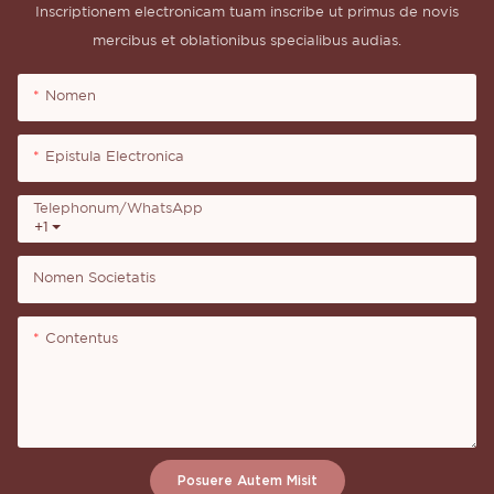
Inscriptionem electronicam tuam inscribe ut primus de novis
mercibus et oblationibus specialibus audias.
Nomen
Epistula Electronica
Telephonum/WhatsApp
+1
Nomen Societatis
Contentus
Posuere Autem Misit