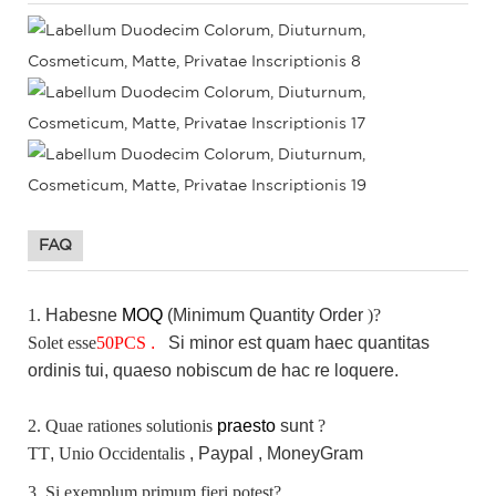
FAQ
1.
Habesne
MOQ
(Minimum Quantity Order
)?
Solet esse
50
PCS
.
Si
minor est quam haec quantitas
ordinis tui, quaeso nobiscum de hac re loquere.
2. Quae rationes solutionis
praesto
sunt
?
TT
,
Unio Occidentalis
, Paypal ,
MoneyGram
3. Si exemplum primum fieri potest?