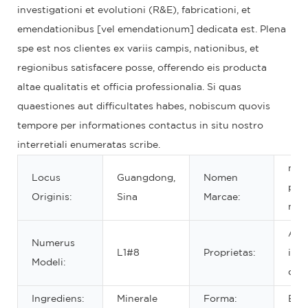
investigationi et evolutioni (R&E), fabricationi, et
emendationibus [vel emendationum] dedicata est. Plena
spe est nos clientes ex variis campis, nationibus, et
regionibus satisfacere posse, offerendo eis producta
altae qualitatis et officia professionalia. Si quas
quaestiones aut difficultates habes, nobiscum quovis
tempore per informationes contactus in situ nostro
interretiali enumeratas scribe.
not
Locus
Guangdong,
Nomen
priv
Originis:
Sina
Marcae:
not
Aqu
Numerus
L1#8
Proprietas:
impe
Modeli:
diu
Ingrediens:
Minerale
Forma:
Bac