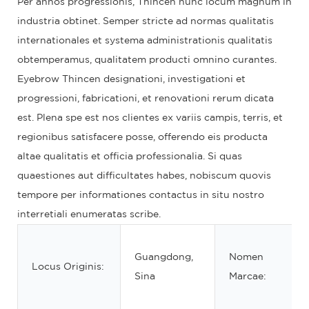
Per annos progressionis, Thincen nunc locum magnum in
industria obtinet. Semper stricte ad normas qualitatis
internationales et systema administrationis qualitatis
obtemperamus, qualitatem producti omnino curantes.
Eyebrow Thincen designationi, investigationi et
progressioni, fabricationi, et renovationi rerum dicata
est. Plena spe est nos clientes ex variis campis, terris, et
regionibus satisfacere posse, offerendo eis producta
altae qualitatis et officia professionalia. Si quas
quaestiones aut difficultates habes, nobiscum quovis
tempore per informationes contactus in situ nostro
interretiali enumeratas scribe.
Guangdong,
Nomen
Locus Originis:
Sina
Marcae: