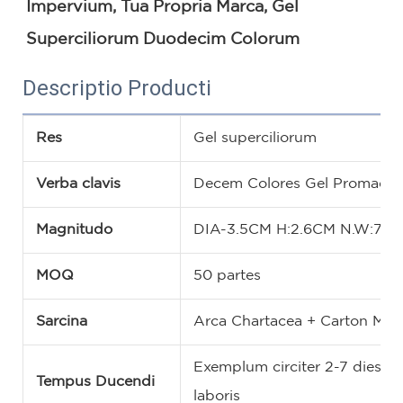
Impervium, Tua Propria Marca, Gel 
Superciliorum Duodecim Colorum
Descriptio Producti
Res
Gel superciliorum
Verba clavis
Decem Colores Gel Promade
Magnitudo
DIA-3.5CM H:2.6CM N.W:7G
MOQ
50 partes
Sarcina
Arca Chartacea + Carton Magi
Exemplum circiter 2-7 dies lab
Tempus Ducendi
laboris