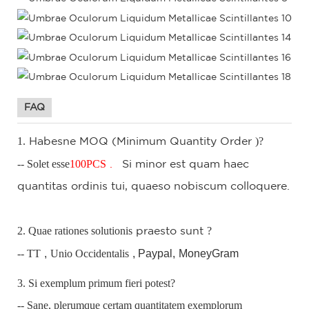
FAQ
1.
)?
Habesne
MOQ
(Minimum Quantity Order
-- Solet esse
100
PCS
.
Si
minor est quam haec
quantitas ordinis tui, quaeso nobiscum colloquere.
2. Quae rationes solutionis
?
praesto
sunt
-- TT
,
Unio Occidentalis
, Paypal,
MoneyGram
3. Si exemplum primum fieri potest?
-- Sane, plerumque certam quantitatem exemplorum