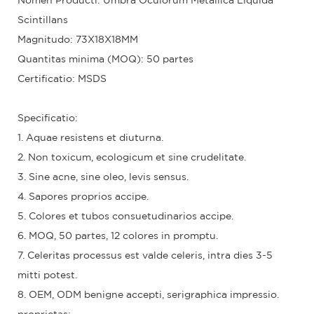
Nomen Producti: Umbra Oculorum Metallica Liquida
Scintillans
Magnitudo: 73X18X18MM
Quantitas minima (MOQ): 50 partes
Certificatio: MSDS
Specificatio:
1. Aquae resistens et diuturna.
2. Non toxicum, ecologicum et sine crudelitate.
3. Sine acne, sine oleo, levis sensus.
4. Sapores proprios accipe.
5. Colores et tubos consuetudinarios accipe.
6. MOQ, 50 partes, 12 colores in promptu.
7. Celeritas processus est valde celeris, intra dies 3-5
mitti potest.
8. OEM, ODM benigne accepti, serigraphica impressio.