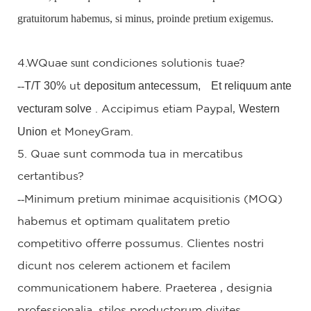
gratuitorum habemus, si minus, proinde pretium exigemus.
sunt
4.W
Quae
condiciones solutionis tuae?
--
T/T 30%
depositum antecessum,
Et reliquum ante
ut
vecturam solve
Western
.
Accipimus
etiam Paypal,
Union
et MoneyGram.
5. Quae sunt commoda tua in mercatibus
certantibus?
--
Minimum pretium minimae acquisitionis (MOQ)
habemus et optimam qualitatem pretio
competitivo offerre possumus. Clientes nostri
dicunt nos celerem actionem et facilem
communicationem habere.
Praeterea
, designia
professionalia, stilos productorum divites,