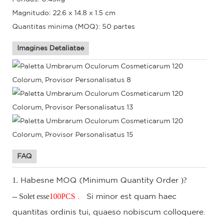
Magnitudo: 22.6 x 14.8 x 1.5 cm
Quantitas minima (MOQ): 50 partes
Imagines Detaliatae
FAQ
1.
)?
Habesne
MOQ
(Minimum Quantity Order
-- Solet esse
100
PCS
.
Si
minor est quam haec
quantitas ordinis tui, quaeso nobiscum colloquere.