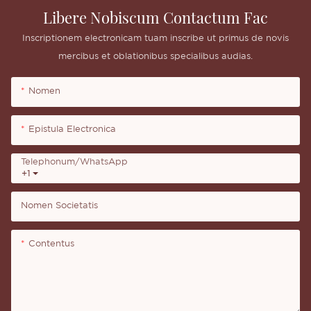
Libere Nobiscum Contactum Fac
Inscriptionem electronicam tuam inscribe ut primus de novis
mercibus et oblationibus specialibus audias.
Nomen
Epistula Electronica
Telephonum/WhatsApp
+1
Nomen Societatis
Contentus