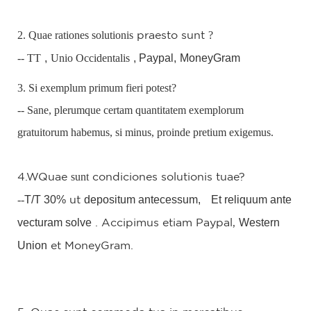
2. Quae rationes solutionis
?
praesto
sunt
-- TT
,
Unio Occidentalis
, Paypal,
MoneyGram
3. Si exemplum primum fieri potest?
-- Sane, plerumque certam quantitatem exemplorum
gratuitorum habemus, si minus, proinde pretium exigemus.
sunt
4.W
Quae
condiciones solutionis tuae?
--
T/T 30%
depositum antecessum,
Et reliquum ante
ut
vecturam solve
Western
.
Accipimus
etiam Paypal,
Union
et MoneyGram.