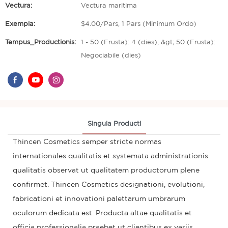
Vectura:
Vectura maritima
Exempla:
$4.00/Pars, 1 Pars (Minimum Ordo)
Tempus_Productionis:
1 - 50 (Frusta): 4 (dies), &gt; 50 (Frusta):
Negociabile (dies)
Singula Producti
Thincen Cosmetics semper stricte normas
internationales qualitatis et systemata administrationis
qualitatis observat ut qualitatem productorum plene
confirmet. Thincen Cosmetics designationi, evolutioni,
fabricationi et innovationi palettarum umbrarum
oculorum dedicata est. Producta altae qualitatis et
officia professionalia praebet ut clientibus ex variis