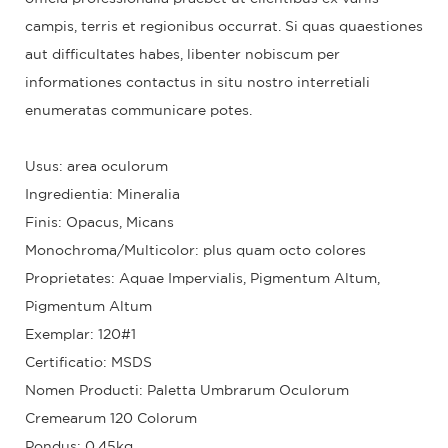
campis, terris et regionibus occurrat. Si quas quaestiones
aut difficultates habes, libenter nobiscum per
informationes contactus in situ nostro interretiali
enumeratas communicare potes.
Usus: area oculorum
Ingredientia: Mineralia
Finis: Opacus, Micans
Monochroma/Multicolor: plus quam octo colores
Proprietates: Aquae Impervialis, Pigmentum Altum,
Pigmentum Altum
Exemplar: 120#1
Certificatio: MSDS
Nomen Producti: Paletta Umbrarum Oculorum
Cremearum 120 Colorum
Pondus: 0.45kg