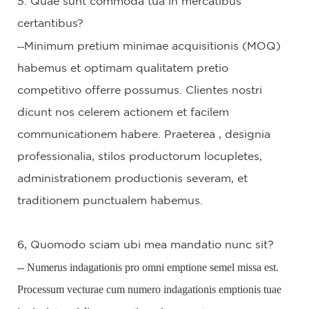
5. Quae sunt commoda tua in mercatibus
certantibus?
--
Minimum pretium minimae acquisitionis (MOQ)
habemus et optimam qualitatem pretio
competitivo offerre possumus. Clientes nostri
dicunt nos celerem actionem et facilem
communicationem habere.
Praeterea
, designia
professionalia, stilos productorum locupletes,
administrationem productionis severam, et
traditionem punctualem habemus.
6, Quomodo sciam ubi mea mandatio nunc sit?
-- Numerus indagationis pro omni emptione semel missa est.
Processum vecturae cum numero indagationis emptionis tuae