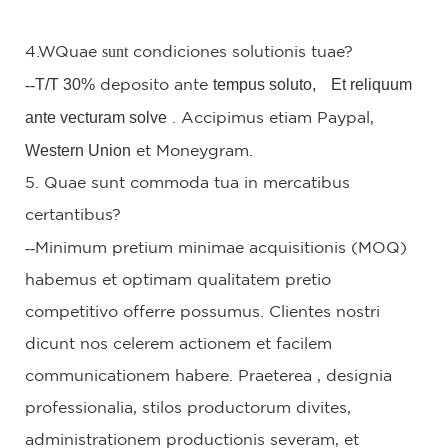
sunt
4.W
Quae
condiciones solutionis tuae?
--
T/T 30%
tempus soluto,
Et reliquum
deposito
ante
ante vecturam solve
.
Accipimus
etiam Paypal,
Western Union
et Moneygram.
5. Quae sunt commoda tua in mercatibus
certantibus?
--
Minimum pretium minimae acquisitionis (MOQ)
habemus et optimam qualitatem pretio
competitivo offerre possumus. Clientes nostri
dicunt nos celerem actionem et facilem
communicationem habere.
Praeterea
, designia
professionalia, stilos productorum divites,
administrationem productionis severam, et