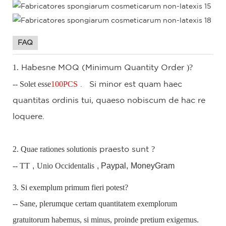
FAQ
1.
)?
Habesne
MOQ
(Minimum Quantity Order
-- Solet esse
100
PCS
.
Si
minor est quam haec
quantitas ordinis tui, quaeso nobiscum de hac re
loquere.
2. Quae rationes solutionis
?
praesto
sunt
-- TT
,
Unio Occidentalis
, Paypal,
MoneyGram
3. Si exemplum primum fieri potest?
-- Sane, plerumque certam quantitatem exemplorum
gratuitorum habemus, si minus, proinde pretium exigemus.