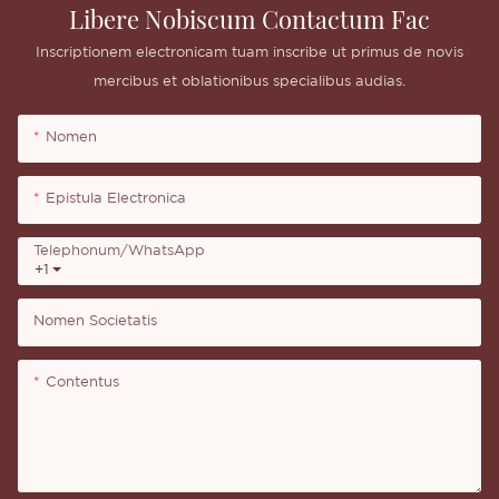
Libere Nobiscum Contactum Fac
Inscriptionem electronicam tuam inscribe ut primus de novis
mercibus et oblationibus specialibus audias.
Nomen
Epistula Electronica
Telephonum/WhatsApp
+1
Nomen Societatis
Contentus