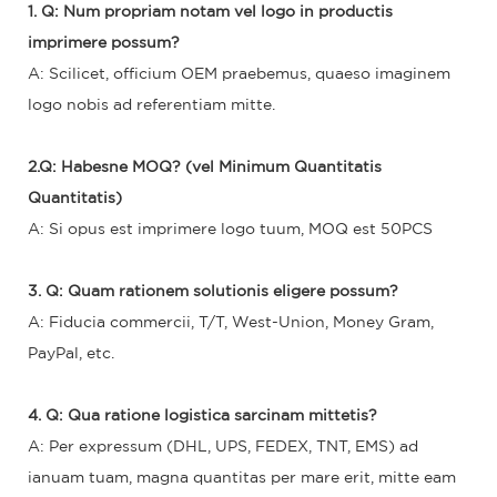
1. Q: Num propriam notam vel logo in productis
imprimere possum?
A: Scilicet, officium OEM praebemus, quaeso imaginem
logo nobis ad referentiam mitte.
2.Q: Habesne MOQ? (vel Minimum Quantitatis
Quantitatis)
A: Si opus est imprimere logo tuum, MOQ est 50PCS
3. Q: Quam rationem solutionis eligere possum?
A: Fiducia commercii, T/T, West-Union, Money Gram,
PayPal, etc.
4. Q: Qua ratione logistica sarcinam mittetis?
A: Per expressum (DHL, UPS, FEDEX, TNT, EMS) ad
ianuam tuam, magna quantitas per mare erit, mitte eam