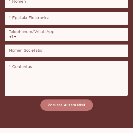
Nomen
Epistula Electronica
Telephonum/WhatsApp
+1
Nomen Societatis
Contentus
Posuere Autem Misit