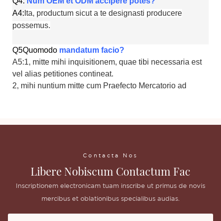
Q4:
Num OEM et ODM accipere potes?
A4:
Ita, productum sicut a te designasti producere
possemus.
Q5
Quomodo
mandatum facio?
A5:1, mitte mihi inquisitionem, quae tibi necessaria est
vel alias petitiones contineat.
2, mihi nuntium mitte cum Praefecto Mercatorio ad
Contacta Nos
Libere Nobiscum Contactum Fac
Inscriptionem electronicam tuam inscribe ut primus de novis
mercibus et oblationibus specialibus audias.