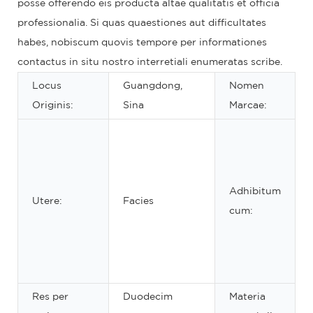
posse offerendo eis producta altae qualitatis et officia
professionalia. Si quas quaestiones aut difficultates
habes, nobiscum quovis tempore per informationes
contactus in situ nostro interretiali enumeratas scribe.
Locus
Guangdong,
Nomen
Originis:
Sina
Marcae:
Adhibitum
Utere:
Facies
cum:
Res per
Duodecim
Materia