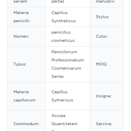
seriem:
partes
manubrii:
Materia
Capillus
Stylus:
penicilli:
Syntheticus
penicillus
Nomen:
Color:
cosmeticus
Penicillorum
Professionalium
Typus:
MOQ:
Cosmeticarum
Series
Materia
Capillus
Insigne:
capillorum:
Sythericus
Accipe
Commodum:
Quantitatem
Sarcina: