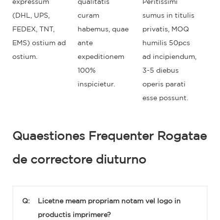
expressum
qualitatis
Peritissimi
(DHL, UPS,
curam
sumus in titulis
FEDEX, TNT,
habemus, quae
privatis, MOQ
EMS) ostium ad
ante
humilis 50pcs
ostium.
expeditionem
ad incipiendum,
100%
3-5 diebus
inspicietur.
operis parati
esse possunt.
Quaestiones Frequenter Rogatae
de correctore diuturno
Q:
Licetne meam propriam notam vel logo in
productis imprimere?