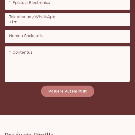
Epistula Electronica
Telephonum/WhatsApp
+1
Nomen Societatis
Contentus
Posuere Autem Misit