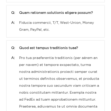
Q:
Quam rationem solutionis eligere possum?
A:
Fiducia commercii, T/T, West-Union, Money
Gram, PayPal, etc.
Q:
Quod est tempus traditionis tuae?
A:
Pro tua praeferentia traditionis (per aërem an
per navem) et tempore exspectato, turma
nostra administrationis proiecti semper curat
ut terminos definitos observemus, et producta
nostra tempore suo secundum viam criticam a
nobis constitutam mittantur. Exempla nostra
ad FedEx ad tuam approbationem mittuntur.
Praeterea, adiuvamus te ut omnia documenta