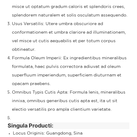
misce ut optatum gradum caloris et splendoris crees,
splendorem naturalem et solis osculatum assequendo.
Usus Versatilis: Utere umbra obscuriore ad
conformationem et umbra clariore ad illuminationem,
vel misce ut cutis aequabilis et per totum corpus
obtineatur.
Formula Oleum Imperii: Ex ingredientibus mineralibus
formulata, haec pulvis correctora adiuvat ad oleum
superfluum imperiendum, superficiem diuturnam et
opacam praebens.
Omnibus Typis Cutis Apta: Formula lenis, mineralibus
innixa, omnibus generibus cutis apta est, ita ut sit
electio versatilis pro ampla clientium varietate.
Singula Producti:
Locus Originis: Guangdong, Sina