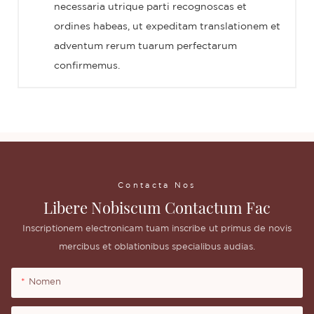
necessaria utrique parti recognoscas et
ordines habeas, ut expeditam translationem et
adventum rerum tuarum perfectarum
confirmemus.
Contacta Nos
Libere Nobiscum Contactum Fac
Inscriptionem electronicam tuam inscribe ut primus de novis
mercibus et oblationibus specialibus audias.
Nomen