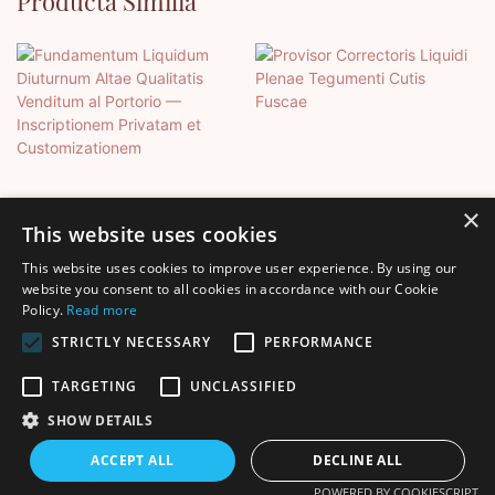
Producta Similia
×
This website uses cookies
This website uses cookies to improve user experience. By using our
Fundamentum Liquidum
Provisor Correctoris
website you consent to all cookies in accordance with our Cookie
Policy.
Read more
Diuturnum Altae Qualitatis
Liquidi Plenae Tegumenti
Venditum Al Portorio —
Cutis Fuscae
STRICTLY NECESSARY
PERFORMANCE
Inscriptionem Privatam Et
TARGETING
UNCLASSIFIED
Customizationem
SHOW DETAILS
Ius proprietatis reservatum © MMXV Shenzhen Thincen
ACCEPT ALL
DECLINE ALL
Technology Co., Ltd. - www.thincen.com |
Index situs
POWERED BY COOKIESCRIPT