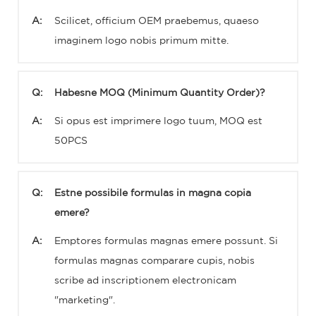
A:
Scilicet, officium OEM praebemus, quaeso
imaginem logo nobis primum mitte.
Q:
Habesne MOQ (Minimum Quantity Order)?
A:
Si opus est imprimere logo tuum, MOQ est
50PCS
Q:
Estne possibile formulas in magna copia
emere?
A:
Emptores formulas magnas emere possunt. Si
formulas magnas comparare cupis, nobis
scribe ad inscriptionem electronicam
"marketing".