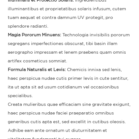
Illuminans et Protectio Solaris:
Ingredientibus
illuminantibus et proprietatibus solaris infusum, cutem
tuam aequat et contra damnum UV protegit, pro
splendore radianti.
Magia Pororum Minuens:
Technologia invisibilis pororum
segregans imperfectiones obscurat, tibi basin illam
aerographo impressam et lenem praebens quam omnis
artifex cosmeticus somniat.
Formula Naturalis et Levis:
Chemicis innixa sed lenis,
haec perspicua nudae cutis primer levis in cute sentitur,
ita ut apta sit ad usum cotidianum vel occasionibus
specialibus.
Creata mulieribus quae efficaciam sine gravitate exigunt,
haec perspicua nudae faciei praeparatio omnibus
generibus cutis apta est, sed excellit in cutibus oleosis.
Adhibe eam ante ornatum ut diuturnitatem et