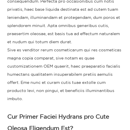
consequendum. Perfecta pro occasionibus cum notis
privatis, haec base liquida destinata est ad cutem tuam
leniendam, illuminandam et protegendam, dum poros et
splendorem minuit. Apta omnibus generibus cutis,
praesertim oleosae, est basis tua ad effectum naturalem
et nudum qui totum diem durat.
Sive es venditor rerum cosmeticarum qui res cosmeticas
magna copia comparat, sive notam es quae
customizationem OEM quaerit, haec praeparatio facialis
humectans qualitatem insuperabilem pretiis aemulis
offert. Eme nunc et curam cutis tuae extolle cum
producto levi, non pingui, et beneficiis illuminantibus
imbuto.
Cur Primer Faciei Hydrans pro Cute
Oleosa Eligendum Est?