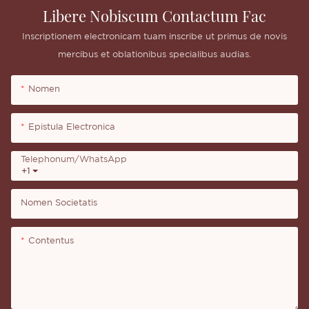
Libere Nobiscum Contactum Fac
Inscriptionem electronicam tuam inscribe ut primus de novis
mercibus et oblationibus specialibus audias.
Nomen
Epistula Electronica
Telephonum/WhatsApp
+1
Nomen Societatis
Contentus