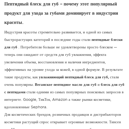
Пептидный блеск для губ – почему этот популярный
продукт для ухода за губами доминирует в индустрии
красоты.
Индустрия красоты стремительно развивается, и одной из самых
быстрорастущих категорий в последние годы стали
пептидные блески
для губ
. Потребители больше не удовлетворены просто блеском —
теперь они ожидают от средств для губ увлажнения, эффекта
увеличения объема, восстановления и наличия ингредиентов,
эффективных на уровне ухода за кожей, в одной формуле. В результате
такие продукты, как
увлажняющий пептидный блеск для губ,
стали
очень популярны.
Веганское пептидное масло для губ
и
блеск для губ
с пептидами
стали одними из самых популярных поисковых запросов в
интернете.
Google
,
ТикТок
,
Amazon
а также рынки косметики,
вдохновленные Sephora.
Для косметических брендов, розничных продавцов и дистрибьюторов
косметики растущий спрос открывает огромные возможности.
Тинсен