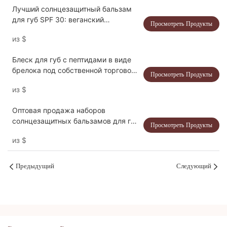
Лучший солнцезащитный бальзам
для губ SPF 30: веганский
Просмотреть Продукты
увлажняющий бальзам для губ с
из
$
фруктовым вкусом и
солнцезащитным фильтром для
Блеск для губ с пептидами в виде
оптовой продажи и производства
брелока под собственной торговой
под собственной торговой маркой |
Просмотреть Продукты
маркой | Уход за губами в
Thincen
из
$
повседневной жизни
Оптовая продажа наборов
солнцезащитных бальзамов для губ
Просмотреть Продукты
с фруктовым вкусом и SPF 30.
из
$
Предыдущий
Следующий