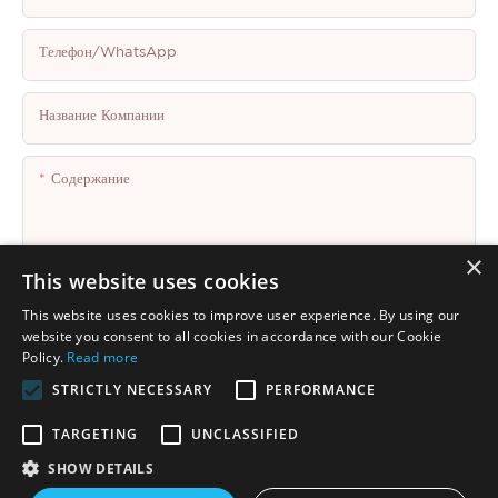
Телефон/WhatsApp
Название Компании
Содержание
×
This website uses cookies
This website uses cookies to improve user experience. By using our
Отправить Запрос Сейчас
website you consent to all cookies in accordance with our Cookie
Policy.
Read more
STRICTLY NECESSARY
PERFORMANCE
TARGETING
UNCLASSIFIED
SHOW DETAILS
Авторские права © 2025 Shenzhen Thincen Technology Co., Ltd. -