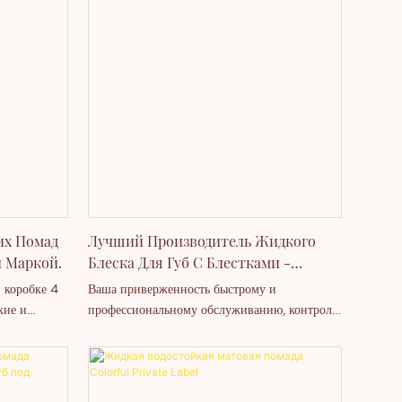
консилер с
персонализации. Этот кремообразный
ля
карандаш для губ водостойкий, стойкий и
жа,
обогащен минеральными ингредиентами,
. Параметры
обеспечивающими гладкое и увлажняющее
.6.7.8.
нанесение.
их Помад
Лучший Производитель Жидкого
й Маркой.
Блеска Для Губ С Блестками -
Thincen
 коробке 4
Ваша приверженность быстрому и
кие и
профессиональному обслуживанию, контролю
товар в
качества и своевременной доставке
ов, вы
обеспечивает дополнительную уверенность
. Если вы
клиентам. В целом, этот блеск для губ с
етствии со
металлическим блеском представляет собой