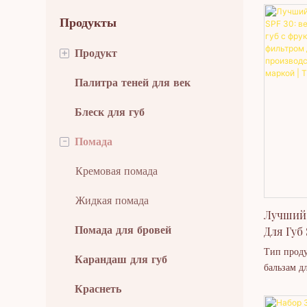
Продукты
+
Продукт
Палитра теней для век
Макияж глаз
Блеск для губ
Макияж губ
-
Помада
Инструменты для красоты
Макияж лица
Кремовая помада
Уход за кожей
Жидкая помада
Лучший
Для Губ 
Помада для бровей
Макияж тела
Увлажня
Тип проду
Карандаш для губ
Новые поступления
Фрукто
бальзам д
Солнце
варианты
Краснеть
Самые продаваемые
Оптовой
Фирменные