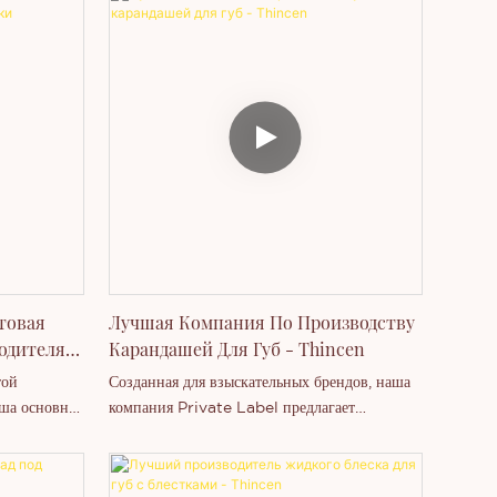
помады для бровей, карандаши для подводки
тательные,
глаз, румяна, водостойкую тушь, консилеры с
вета, не
плотным покрытием, средства для
, не
контурирования, наборы для макияжа,
хайлайтеры, тональные кремы и т. д.
Параметры продукта: 1. Модель:
L1#82.3.4.5.6.7.8.
товая
Лучшая Компания По Производству
одителя
Карандашей Для Губ - Thincen
той
Созданная для взыскательных брендов, наша
ша основная
компания Private Label предлагает
к для губ,
карандаши для губ, сочетающие в себе
ля век,
высокоэффективную формулу и
 подводки
непревзойденные возможности