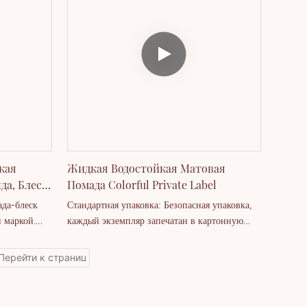
жалуйста,
привлекательный вариант для компаний,
 макет!
ищущих высококачественный, стойкий
продукт для губ с возможностью
персонализации.
кая
Жидкая Водостойкая Матовая
да, Блеск
Помада Colorful Private Label
Торговой
ада-блеск
Стандартная упаковка: Безопасная упаковка,
й маркой.
каждый экземпляр запечатан в картонную
 упаковка,
коробку. Преимущества: Увлажняющий,
артонную
питательный, стойкий, водостойкий,
ющая,
приятные цвета, не прилипает к чашке, не
я, приятные
стирается, не выцветает.
тирается, не