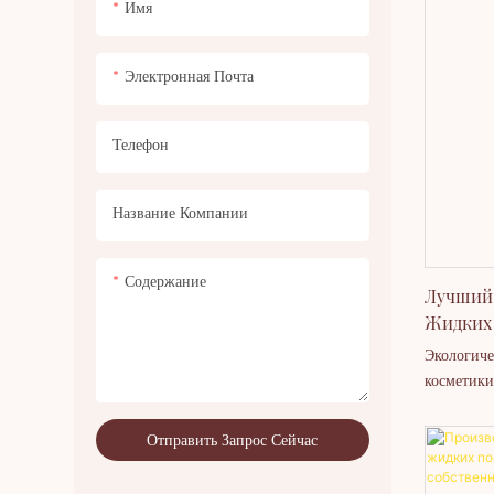
Имя
ведущий п
предлагае
косметиче
Электронная Почта
продавцов
Телефон
Название Компании
Содержание
Лучший
Жидких 
Торгово
Экологиче
косметики
продукция
карандаши 
Отправить Запрос Сейчас
помады дл
глаз, рум