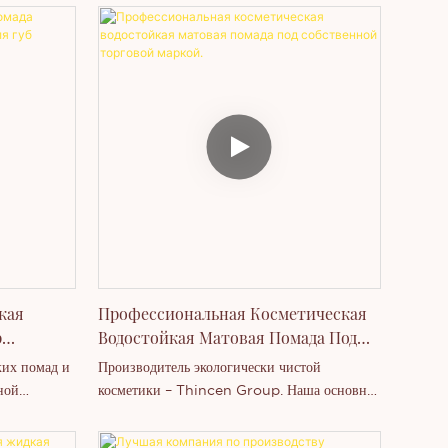
кая
Профессиональная Косметическая
р
Водостойкая Матовая Помада Под
Собственной Торговой Маркой.
ких помад и
Производитель экологически чистой
ной
косметики – Thincen Group. Наша основная
аковка:
продукция включает: помады, блески для губ,
дмет
карандаши для губ, палетки теней для век,