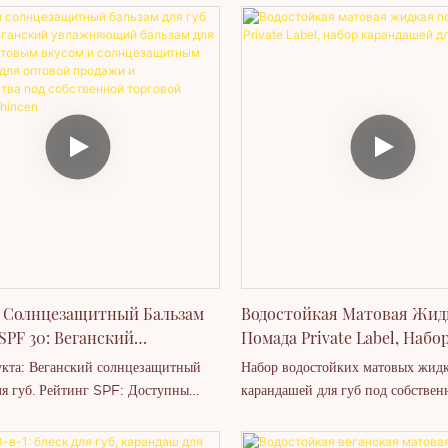
 Солнцезащитный Бальзам
Водостойкая Матовая Жид
SPF 30: Веганский
Помада Private Label, Набо
ющий Бальзам Для Губ С
Карандашей Для Губ
кта: Веганский солнцезащитный
Набор водостойких матовых жид
вым Вкусом И
ля губ. Рейтинг SPF: Доступны
карандашей для губ под собствен
защитным Фильтром Для
 SPF 30 / SPF 50. Ароматы:
торговой маркой. Стандартная уп
 Продажи И Производства
 фруктовые ароматы (ягода, мята,
безопасная упаковка, каждый пре