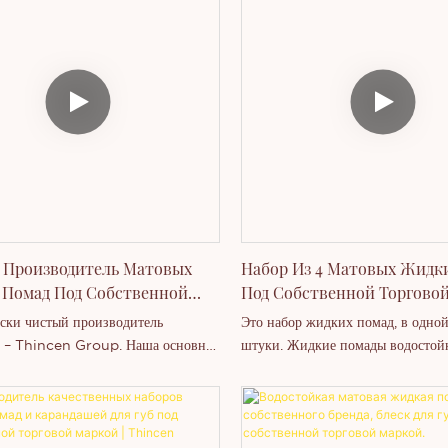
роизводитель косметики, мы
глаз, румяна, водостойкую тушь, 
м оптовые поставки для
плотным покрытием, косметику д
ских брендов и розничных
контурирования, набор для макия
.
хайлайтер, тональный крем и т. д
продукта: 1. Модель: L1#182.3.4.5
 Производитель Матовых
Набор Из 4 Матовых Жидк
Помад Под Собственной
Под Собственной Торгово
й Маркой
ски чистый производитель
Это набор жидких помад, в одной
 – Thincen Group. Наша основная
штуки. Жидкие помады водостой
 включает: помады, блески для губ,
стойкие. Это самый продаваемый 
для губ, палетки теней для век,
нашем магазине. Всего 40 оттенк
я бровей, карандаши для подводки
можете выбрать 4 своих любимых
яна, водостойкую тушь, консилеры с
хотите изменить упаковку в соотв