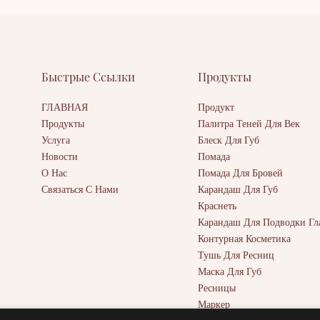
выцветает.
Быстрые Ссылки
Продукты
ГЛАВНАЯ
Продукт
Продукты
Палитра Теней Для Век
Услуга
Блеск Для Губ
Новости
Помада
О Нас
Помада Для Бровей
Связаться С Нами
Карандаш Для Губ
Краснеть
Карандаш Для Подводки Гл
Контурная Косметика
Тушь Для Ресниц
Маска Для Губ
Ресницы
Маркер