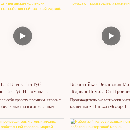
ственной Торговой Маркой |
иль). Упаковка: Стандартные тубы,
запечатан в картонную коробку.
ые бумажные тубы или контейнеры
Преимущества: увлажняющие, пи
тной формы.
стойкие, водостойкие, приятные ц
прилипают к чашке, не стираются
выцветают.
В-1: Блеск Для Губ,
Водостойкая Веганская Ма
ш Для Губ И Помада -
Жидкая Помада От Произв
ая Коллекция Косметики
Косметики
для себя красоту премиум-класса с
Производитель экологически чис
ственной Торговой Маркой.
офессионально изготовленным
косметики – Thincen Group. На
ля губ «3 в 1», включающим
продукция включает: помаду, блес
подобранную матовую помаду,
карандаш для губ, палетку теней д
губ и карандаш для губ. Как
помаду для бровей, карандаш для