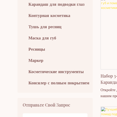
косметические средства
Под Соб
кокос, ван
Карандаш для подводки глаз
Thincen
экологичн
нестандар
Контурная косметика
Тушь для ресниц
Маска для губ
Ресницы
Маркер
Косметические инструменты
Набор 3-
Каранда
Консилер с полным покрытием
Веганск
Откройте 
Под Соб
нашим пр
набором д
Отправьте Свой Запрос
идеально 
блеск для 