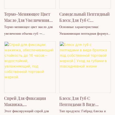
нанесения логотипов.
ощущения жирности.
Термо-Меняющее Цвет
Самодельный Пептидный
Масло Для Увеличения
Блеск Для Губ С
Объема Губ.
Брелоком. Веганский
Термо-меняющее цвет масло для
Основные характеристики:
Изготовление На Заказ И
Увлажняющий Бальзам
увеличения объема губ —
Увлажняющая пептидная формула;
Под Собственной
Для Губ.
многофункциональное масло для
Глянцевая нелипкая текстура;
Торговой Маркой.
губ, обеспечивающее динамичный
Веганские ингредиенты, не
визуальный эффект, глубокое
тестируются на животных;
увлажнение и эффект увеличения
Разглаживает и увеличивает объем
объема в зависимости от
губ; Увлажняет и восстанавливает;
температуры. Наше оптовое
Легкая и комфортная текстура;
предложение термо-меняющего
Возможность создания
цвет масла для увеличения объема
индивидуальных вкусов и
губ — это выдающийся продукт,
упаковки; Оптовая продажа и
Спрей Для Фиксации
Блеск Для Губ С
разработанный как для
производство под собственной
Макияжа,
Пептидами В Виде
современных потребителей, так и
торговой маркой.
Обеспечивающий
Брелока Под Собственной
Этот фиксирующий спрей для
Тип продукта: Гибрид блеска и
для быстрорастущих