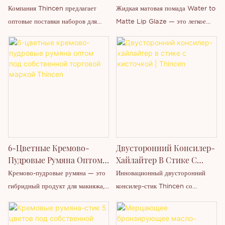
Бровей Под Собственной
Губ Water To Matte |
Компания Thincen предлагает
Жидкая матовая помада Water to
Торговой Маркой | OEM-
Производитель Стойких
оптовые поставки наборов для
Matte Lip Glaze — это легкое
И ODM-Поставщик |
Тинтов Для Губ Под
изготовления штампов для бровей
средство для губ, которое после
Thincen
Собственной Торговой
под собственной торговой маркой
нанесения трансформируется из
Маркой
с возможностью OEM/ODM-
свежей текстуры на водной
производства, нанесения логотипа
основе в комфортное матовое
на заказ, разработки дизайна
покрытие. В отличие от
упаковки и массового
традиционных матовых помад,
производства для мировых
которые могут ощущаться
косметических брендов и
густыми или сухими, эта
дистрибьюторов косметики.
инновационная формула создает
6-Цветные Кремово-
Двусторонний Консилер-
эффект мягкого матового
Пудровые Румяна Оптом
Хайлайтер В Стике С
покрытия, сохраняя при этом
Под Собственной
Кисточкой | Thincen
Кремово-пудровые румяна — это
Инновационный двусторонний
гладкость и ощущение легкости на
Торговой Маркой Thincen
гибридный продукт для макияжа,
консилер-стик Thincen со
губах.
сочетающий в себе свойства
встроенной мягкой кистью для
крема и пудры. Преобразование
растушевки — это популярный