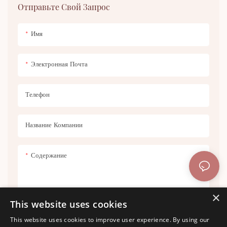
Отправьте Свой Запрос
OEM/ODM-производство.
Увлажняющая, водостойкая
формула. Нежный, бодрящий,
Имя
свежий цветочный аромат.
Электронная Почта
Телефон
Название Компании
Содержание
×
This website uses cookies
This website uses cookies to improve user experience. By using our
Отправить Запрос Сейчас