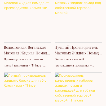
Водостойкая Веганская
Лучший Производитель
Матовая Жидкая Помада
Матовых Жидких Помад
От Производителя
Под Собственной
Производитель экологически
Экологически чистый
Косметики
Торговой Маркой
чистой косметики – Thincen
производитель косметики –
Group. Наша основная продукция
Thincen Group. Наша основная
включает: помаду, блеск для губ,
продукция включает: помады,
карандаш для губ, палетку теней
блески для губ, карандаши для
для век, помаду для бровей,
губ, палетки теней для век,
карандаш для подводки глаз,
помады для бровей, карандаши
румяна, водостойкую тушь,
для подводки глаз, румяна,