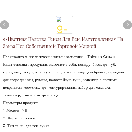
9-Цветная Палетка Теней Для Век, Изготовленная На
Заказ Под Собственной Торговой Маркой.
Производитель экологически чистой косметики – Thincen Group
Наша основная продукция включает в себя: помаду, блеск для губ,
карандаш для губ, палетку теней для век, помаду для бровей, карандаш
для подводки глаз, румяна, водостойкую тушь, консилер с плотным
покрытием, косметику для контурирования, набор для макияжа,
хайлайтер, тональный крем и т.д.
Параметры продукта:
1. Модель: M9
2. Форма: порошок
3. Тип теней для век: сухие