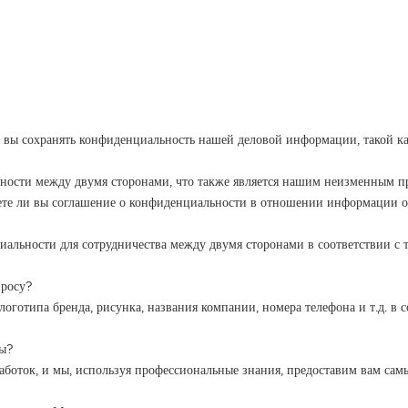
ли вы сохранять конфиденциальность нашей деловой информации, такой к
льности между двумя сторонами, что также является нашим неизменным 
шете ли вы соглашение о конфиденциальности в отношении информации о
иальности для сотрудничества между двумя сторонами в соответствии с
просу?
оготипа бренда, рисунка, названия компании, номера телефона и т.д. в
ты?
работок, и мы, используя профессиональные знания, предоставим вам са